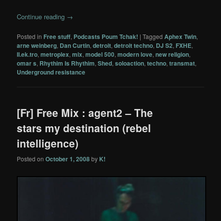
Continue reading
→
Posted in
Free stuff
,
Podcasts Poum Tchak!
|
Tagged
Aphex Twin
,
arne weinberg
,
Dan Curtin
,
detroit
,
detroit techno
,
DJ S2
,
FXHE
,
Il.ek.tro
,
metroplex
,
mix
,
model 500
,
modern love
,
new religion
,
omar s
,
Rhythim Is Rhythim
,
Shed
,
soloaction
,
techno
,
transmat
,
Underground resistance
[Fr] Free Mix : agent2 – The
stars my destination (rebel
intelligence)
Posted on
October 1, 2008
by
K!