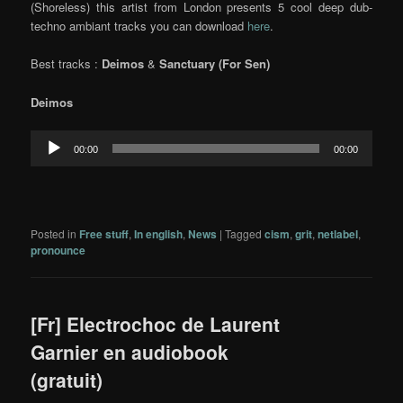
(Shoreless) this artist from London presents 5 cool deep dub-
techno ambiant tracks you can download
here
.
Best tracks :
Deimos
&
Sanctuary (For Sen)
Deimos
Audio
00:00
00:00
Player
Posted in
Free stuff
,
In english
,
News
|
Tagged
cism
,
grit
,
netlabel
,
pronounce
[Fr] Electrochoc de Laurent
Garnier en audiobook
(gratuit)