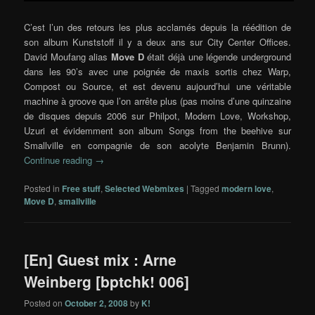
C’est l’un des retours les plus acclamés depuis la réédition de
son album Kunststoff il y a deux ans sur City Center Offices.
David Moufang alias
Move D
était déjà une légende underground
dans les 90’s avec une poignée de maxis sortis chez Warp,
Compost ou Source, et est devenu aujourd’hui une véritable
machine à groove que l’on arrête plus (pas moins d’une quinzaine
de disques depuis 2006 sur Philpot, Modern Love, Workshop,
Uzuri et évidemment son album Songs from the beehive sur
Smallville en compagnie de son acolyte Benjamin Brunn).
Continue reading
→
Posted in
Free stuff
,
Selected Webmixes
|
Tagged
modern love
,
Move D
,
smallville
[En] Guest mix : Arne
Weinberg [bptchk! 006]
Posted on
October 2, 2008
by
K!