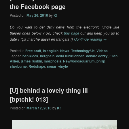
the Facebook page
Posted on
May 26, 2010
by
K!
Do you want to get daily news from the electronic jungle like
theses ones below ? So, check
this page
out and keep you up to
date ! (Ça marche aussi en français !)
Continue reading
→
Posted in
Free stuff
,
In english
,
News
,
Technology/-ie
,
Videos
|
Tagged
ben klock
,
berghain
,
delta funktionnen
,
donato dozzy
,
Ellen
Allien
,
james ruskin
,
morphosis
,
Newworldaquarium
,
philip
sherburne
,
Redshape
,
sonar
,
vinyle
[U] behind a lovely thing III
[bptchk! 013]
Posted on
March 12, 2010
by
K!