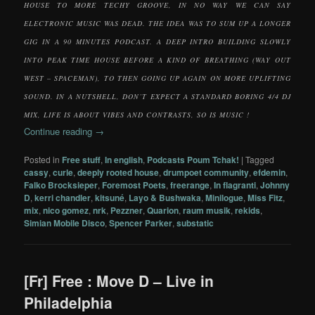
HOUSE TO MORE TECHY GROOVE, IN NO WAY WE CAN SAY
ELECTRONIC MUSIC WAS DEAD. THE IDEA WAS TO SUM UP A LONGER
GIG IN A 90 MINUTES PODCAST. A DEEP INTRO BUILDING SLOWLY
INTO PEAK TIME HOUSE BEFORE A KIND OF BREATHING (WAY OUT
WEST – SPACEMAN), TO THEN GOING UP AGAIN ON MORE UPLIFTING
SOUND. IN A NUTSHELL, DON’T EXPECT A STANDARD BORING 4/4 DJ
MIX, LIFE IS ABOUT VIBES AND CONTRASTS, SO IS MUSIC !
Continue reading
→
Posted in
Free stuff
,
In english
,
Podcasts Poum Tchak!
|
Tagged
cassy
,
curle
,
deeply rooted house
,
drumpoet community
,
efdemin
,
Falko Brocksieper
,
Foremost Poets
,
freerange
,
In flagranti
,
Johnny
D
,
kerri chandler
,
kitsuné
,
Layo & Bushwaka
,
Minilogue
,
Miss Fitz
,
mix
,
nico gomez
,
nrk
,
Pezzner
,
Quarion
,
raum musik
,
rekids
,
Simian Mobile Disco
,
Spencer Parker
,
substatic
[Fr] Free : Move D – Live in
Philadelphia