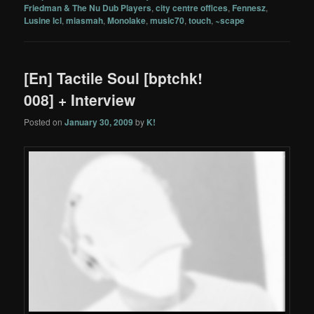
Friedman & The Nu Dub Players
,
city centre offices
,
Fennesz
,
Lusine Icl
,
miasmah
,
Monolake
,
music70
,
touch
,
~scape
[En] Tactile Soul [bptchk!
008] + Interview
Posted on
January 30, 2009
by
K!