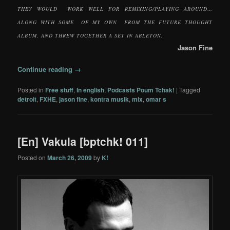
THEY WOULD WORK WELL FOR REMIXING/PLAYING AROUND…
ALONG WITH SOME OF MY OWN FROM THE FUTURE THOUGHT
ALBUM, AND THREW TOGETHER A SET IN ABLETON.
Jason Fine
Continue reading
→
Posted in
Free stuff
,
In english
,
Podcasts Poum Tchak!
|
Tagged
detroit
,
FXHE
,
jason fine
,
kontra musik
,
mix
,
omar s
[En] Vakula [bptchk! 011]
Posted on
March 26, 2009
by
K!