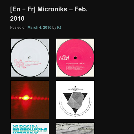
[En + Fr] Microniks – Feb.
2010
Posted on
March 4, 2010
by
K!
…..
…
.
.
…..