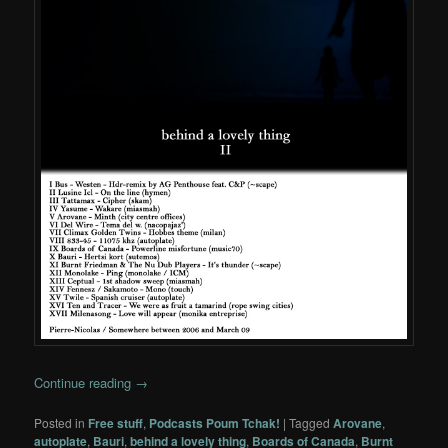
Continue reading
→
Posted in
Free stuff
,
Podcasts Poum Tchak!
|
Tagged
Arovane
,
autoplate
,
Bauri
,
behind a lovely thing
,
Boards of Canada
,
Burnt