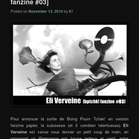
fanzine #03]
Posted on
November 13, 2010
by
K!
Pour annoncer la sortie de Boing Poum Tchak! en version
fanzine papier, la suissesse (et ô combien talentueuse)
Eli
Verveine
est venue nous donner un petit coup de main, en
proposant un
Rawmance mix
house radieux et varié, entre