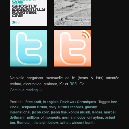
…..
…..
…..
Nouvelle cargaison mensuelle de b² (beats & bits) orientée
techno, electronica, ambiant, K7 et
RSS
. Go !
Continue reading
→
Posted in
Free stuff
,
In english
,
Reviews / Chroniques
|
Tagged
ben
klock
,
Benjamin Brunn
,
dolly
,
further records
,
ghostly
international
,
jacob korn
,
jason fine
,
kontra musik
,
lerosa
,
marcel
dettmann
,
millions of moments
,
norman nodge
,
oni ayhun
,
ostgut
ton
,
Remote_
,
the sight below
,
twitter
,
wincent kunth