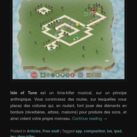
Isle of Tune
est un time-killer musical, sur un principe
anthropique. Vous construisez des routes, sur lesquelles vous
placez des voitures qui, en roulant, font jouer des éléments en
bordure (réverbères, arbres, maisons) pour produire des sons, et
ainsi créent votre propre morceau.
Continue reading
→
Posted in
Articles
,
Free stuff
|
Tagged
app
,
composition
,
ios
,
ipad
,
jeu
,
time-killer