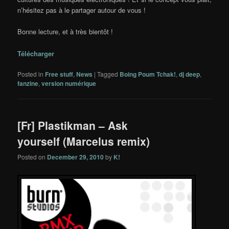
n’hésitez pas à le partager autour de vous !
Bonne lecture, et à très bientôt !
Télécharger
Posted in
Free stuff
,
News
|
Tagged
Boing Poum Tchak!
,
dj deep
,
fanzine
,
version numérique
[Fr] Plastikman – Ask
yourself (Marcelus remix)
Posted on
December 29, 2010
by
K!