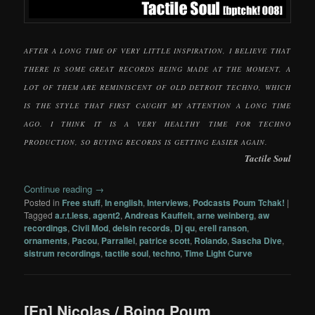
AFTER A LONG TIME OF VERY LITTLE INSPIRATION, I BELIEVE THAT
THERE IS SOME GREAT RECORDS BEING MADE AT THE MOMENT, A
LOT OF THEM ARE REMINISCENT OF OLD DETROIT TECHNO, WHICH
IS THE STYLE THAT FIRST CAUGHT MY ATTENTION A LONG TIME
AGO. I THINK IT IS A VERY HEALTHY TIME FOR TECHNO
PRODUCTION, SO BUYING RECORDS IS GETTING EASIER AGAIN.
Tactile Soul
Continue reading
→
Posted in
Free stuff
,
In english
,
Interviews
,
Podcasts Poum Tchak!
|
Tagged
a.r.t.less
,
agent2
,
Andreas Kauffelt
,
arne weinberg
,
aw
recordings
,
Civil Mod
,
delsin records
,
Dj qu
,
erell ranson
,
ornaments
,
Pacou
,
Parrallel
,
patrice scott
,
Rolando
,
Sascha Dive
,
sistrum recordings
,
tactile soul
,
techno
,
Time Light Curve
[En] Nicolas / Boing Poum