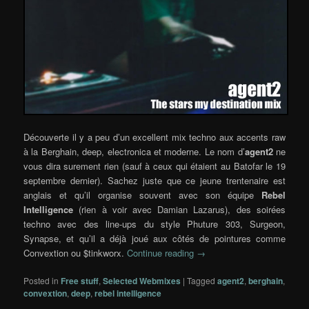
Découverte il y a peu d’un excellent mix techno aux accents raw
à la Berghain, deep, electronica et moderne. Le nom d’
agent2
ne
vous dira surement rien (sauf à ceux qui étaient au Batofar le 19
septembre dernier). Sachez juste que ce jeune trentenaire est
anglais et qu’il organise souvent avec son équipe
Rebel
Intelligence
(rien à voir avec Damian Lazarus), des soirées
techno avec des line-ups du style Phuture 303, Surgeon,
Synapse, et qu’il a déjà joué aux côtés de pointures comme
Convextion ou $tinkworx.
Continue reading
→
Posted in
Free stuff
,
Selected Webmixes
|
Tagged
agent2
,
berghain
,
convextion
,
deep
,
rebel intelligence