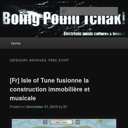
Skip
Skip
to
to
Sear
primary
secondary
content
content
Boing Poum Tchak!
Main
Home
menu
CATEGORY ARCHIVES:
FREE STUFF
[Fr] Isle of Tune fusionne la
construction immobilière et
musicale
Posted on
December 31, 2010
by
K!