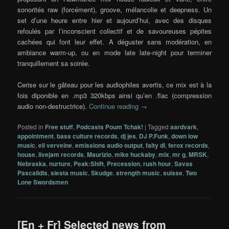
sonorités raw (forcément), groove, mélancolie et deepness. Un
set d’une heure entre hier et aujourd’hui, avec des disques
refoulés par l’inconscient collectif et de savoureuses pépites
cachées qui font leur effet. A déguster sans modération, en
ambiance warm-up, ou en mode late late-night pour terminer
tranquillement sa soirée.
Cerise sur le gâteau pour les audiophiles avertis, ce mix est à la
fois diponible en .mp3 320kbps ainsi qu’en .flac (compression
audio non-destructrice).
Continue reading
→
Posted in
Free stuff
,
Podcasts Poum Tchak!
|
Tagged
aardvark
,
appointment
,
bass culture records
,
dj jes
,
DJ P.Funk
,
down low
music
,
eli verveine
,
emissions audio output
,
falty dl
,
ferox records
,
house
,
livejam records
,
Maurizio
,
mike huckaby
,
mix
,
mr g
,
MRSK
,
Nebraska
,
nurture
,
Peak:Shift
,
Precession
,
rush hour
,
Savas
Pascalidis
,
siesta music
,
Skudge
,
strength music
,
suisse
,
Two
Lone Swordsmen
[En + Fr] Selected news from