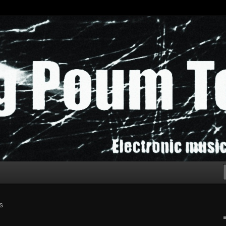
chak!
S