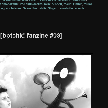
Komonazmuk
,
lmd skunkworks
,
mike dehnert
,
mount kimbie
,
murat
ton
,
punch drunk
,
Savas Pascalidis
,
Shigeto
,
smallville records
,
 [bptchk! fanzine #03]
!