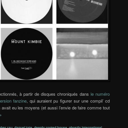
ectionnés, à partir de disques chroniqués dans
le numéro
rsion fanzine
, qui auraient pu figurer sur une compil’ cd
n avait eu les moyens (et aussi l’envie de faire comme tout
→
pher rau
,
danuel tate
,
deeply rooted house
,
ghostly international
,