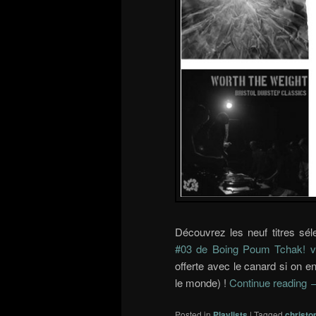
Découvrez les neuf titres sél
#03 de Boing Poum Tchak! ve
offerte avec le canard si on e
le monde) !
Continue reading
Posted in
Playlists
|
Tagged
christo