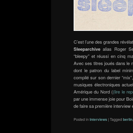
C’est l’une des grandes révéla
Sleeparchive
alias Roger S
“bleepy” et réussi en cinq m
Avec ses titres joués dans le 
dont le patron du label minim
compilé sur son dernier “mix”
musiques électroniques actuell
Amérique du Nord
(
(
lire le r
par une immense joie pour Boi
de faire sa première interview
Posted in
Interviews
|
Tagged
berlin