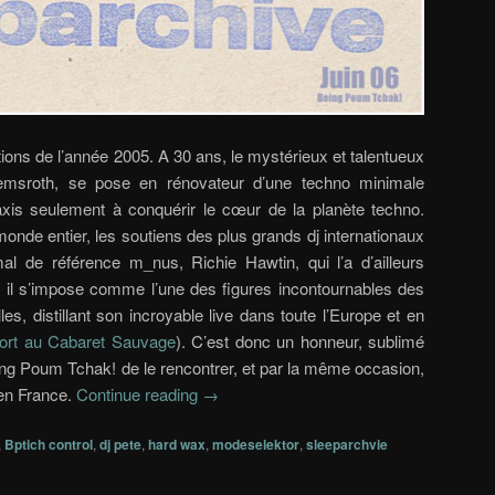
tions de l’année 2005. A 30 ans, le mystérieux et talentueux
emsroth, se pose en rénovateur d’une techno minimale
axis seulement à conquérir le cœur de la planète techno.
monde entier, les soutiens des plus grands dj internationaux
al de référence m_nus, Richie Hawtin, qui l’a d’ailleurs
, il s’impose comme l’une des figures incontournables des
es, distillant son incroyable live dans toute l’Europe et en
eport au Cabaret Sauvage
). C’est donc un honneur, sublimé
ng Poum Tchak! de le rencontrer, et par la même occasion,
 en France.
Continue reading
→
,
Bptich control
,
dj pete
,
hard wax
,
modeselektor
,
sleeparchvie