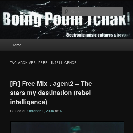
Skip
Skip
to
to
Sear
primary
secondary
content
content
Boing Poum Tchak!
Main
Home
menu
TAG ARCHIVES:
REBEL INTELLIGENCE
[Fr] Free Mix : agent2 – The
stars my destination (rebel
intelligence)
Posted on
October 1, 2008
by
K!