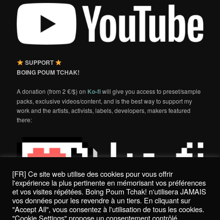
SUPPORT
BOING POUM TCHAK!
A donation (from 2 €/$) on
Ko-fi
will give you access to preset/sample
packs, exclusive videos/content, and is the best way to support my
work and the artists, activists, labels, developers, makers featured
there:
[FR] Ce site web utilise des cookies pour vous offrir
l'expérience la plus pertinente en mémorisant vos préférences
et vos visites répétées. Boing Poum Tchak! n'utilisera JAMAIS
vos données pour les revendre à un tiers. En cliquant sur
"Accept All", vous consentez à l'utilisation de tous les cookies.
"Cookie Settings" propose un consentement contrôlé.
Politique de confidentialité / Privacy Policy