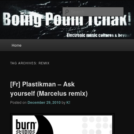
Skip
Skip
to
to
Sear
primary
secondary
content
content
Boing Poum Tchak!
Main
Home
menu
TAG ARCHIVES:
REMIX
[Fr] Plastikman – Ask
yourself (Marcelus remix)
Posted on
December 29, 2010
by
K!