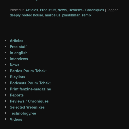
Posted in
Articles
,
Free stuff
,
News
,
Reviews / Chroniques
|
Tagged
deeply rooted house
,
marcelus
,
plastikman
,
remix
Articles
Free stuff
In english
Interviews
News
Parties Poum Tchak!
Playlists
Podcasts Poum Tchak!
Print fanzine-magazine
Reports
Reviews / Chroniques
Selected Webmixes
Technology/-ie
Videos