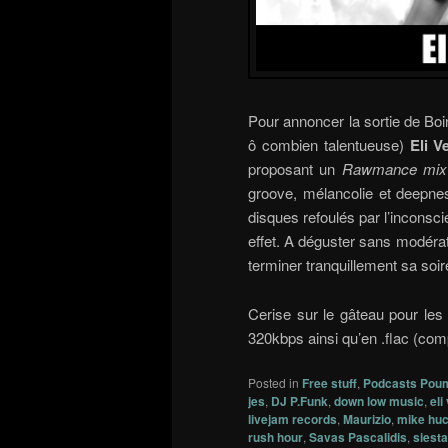
Pour annoncer la sortie de Boi
ô combien talentueuse)
Eli V
proposant un
Rawmance mix
groove, mélancolie et deepnes
disques refoulés par l’inconsci
effet. A déguster sans modéra
terminer tranquillement sa soir
Cerise sur le gâteau pour les 
320kbps ainsi qu’en .flac (com
Posted in
Free stuff
,
Podcasts Pou
jes
,
DJ P.Funk
,
down low music
,
eli
livejam records
,
Maurizio
,
mike hu
rush hour
,
Savas Pascalidis
,
siest