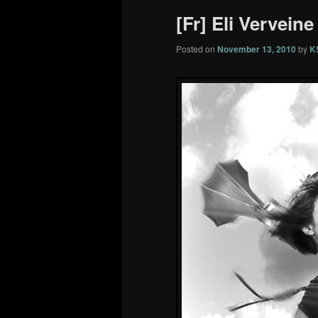
[Fr] Eli Verveine
Posted on
November 13, 2010
by
K