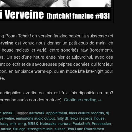
ng Poum Tchak! en version fanzine papier, la suissesse (et
erveine
est venue nous donner un petit coup de main, en
house radieux et varié, entre sonorités raw (forcément),
s. Un set d’une heure entre hier et aujourd’hui, avec des
ent collectif et de savoureuses pépites cachées qui font leur
tion, en ambiance warm-up, ou en mode late late-night pour
ée.
audiophiles avertis, ce mix est à la fois diponible en .mp3
pression audio non-destructrice).
Continue reading
→
m Tchak!
|
Tagged
aardvark
,
appointment
,
bass culture records
,
dj
 verveine
,
emissions audio output
,
falty dl
,
ferox records
,
house
,
ckaby
,
mix
,
mr g
,
MRSK
,
Nebraska
,
nurture
,
Peak:Shift
,
Precession
,
a music
,
Skudge
,
strength music
,
suisse
,
Two Lone Swordsmen