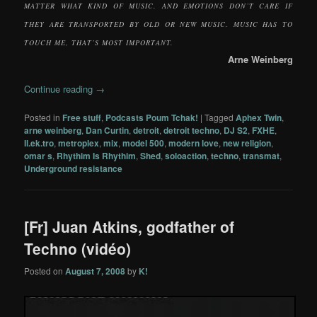
MATTER WHAT KIND OF MUSIC. AND EMOTIONS DON’T CARE IF
THEY ARE TRANSPORTED BY OLD OR NEW MUSIC. MUSIC HAS TO
TOUCH ME, THAT’S MOST IMPORTANT.
Arne Weinberg
Continue reading
→
Posted in
Free stuff
,
Podcasts Poum Tchak!
|
Tagged
Aphex Twin
,
arne weinberg
,
Dan Curtin
,
detroit
,
detroit techno
,
DJ S2
,
FXHE
,
Il.ek.tro
,
metroplex
,
mix
,
model 500
,
modern love
,
new religion
,
omar s
,
Rhythim Is Rhythim
,
Shed
,
soloaction
,
techno
,
transmat
,
Underground resistance
[Fr] Juan Atkins, godfather of
Techno (vidéo)
Posted on
August 7, 2008
by
K!