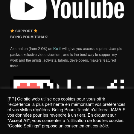
SUPPORT
BOING POUM TCHAK!
A donation (from 2 €/$) on
Ko-fi
will give you access to preset/sample
packs, exclusive videos/content, and is the best way to support my
work and the artists, activists, labels, developers, makers featured
there:
[FR] Ce site web utilise des cookies pour vous offrir
l'expérience la plus pertinente en mémorisant vos préférences
et vos visites répétées. Boing Poum Tchak! n'utilisera JAMAIS
vos données pour les revendre à un tiers. En cliquant sur
"Accept All", vous consentez à l'utilisation de tous les cookies.
"Cookie Settings" propose un consentement contrôlé.
Politique de confidentialité / Privacy Policy