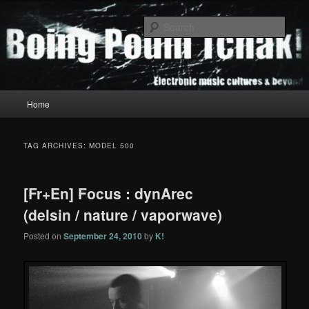
Skip
Skip
to
to
Sear
primary
secondary
content
content
Boing Poum Tchak!
Main
Home
menu
TAG ARCHIVES:
MODEL 500
[Fr+En] Focus : dynArec
(delsin / nature / vaporwave)
Posted on
September 24, 2010
by
K!