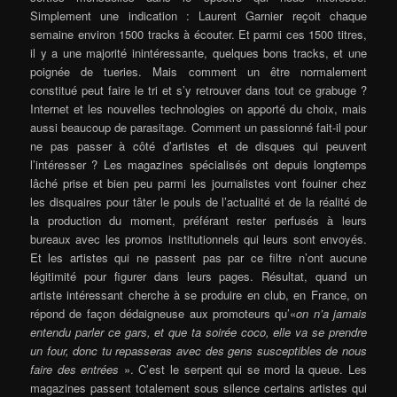
Simplement une indication : Laurent Garnier reçoit chaque
semaine environ 1500 tracks à écouter. Et parmi ces 1500 titres,
il y a une majorité inintéressante, quelques bons tracks, et une
poignée de tueries. Mais comment un être normalement
constitué peut faire le tri et s’y retrouver dans tout ce grabuge ?
Internet et les nouvelles technologies on apporté du choix, mais
aussi beaucoup de parasitage. Comment un passionné fait-il pour
ne pas passer à côté d’artistes et de disques qui peuvent
l’intéresser ? Les magazines spécialisés ont depuis longtemps
lâché prise et bien peu parmi les journalistes vont fouiner chez
les disquaires pour tâter le pouls de l’actualité et de la réalité de
la production du moment, préférant rester perfusés à leurs
bureaux avec les promos institutionnels qui leurs sont envoyés.
Et les artistes qui ne passent pas par ce filtre n’ont aucune
légitimité pour figurer dans leurs pages. Résultat, quand un
artiste intéressant cherche à se produire en club, en France, on
répond de façon dédaigneuse aux promoteurs qu’«
on n’a jamais
entendu parler ce gars, et que ta soirée coco, elle va se prendre
un four, donc tu repasseras avec des gens susceptibles de nous
faire des entrées
». C’est le serpent qui se mord la queue. Les
magazines passent totalement sous silence certains artistes qui