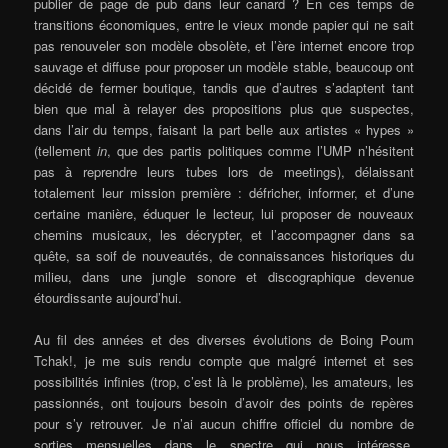
publier de page de pub dans leur canard ? En ces temps de
transitions économiques, entre le vieux monde papier qui ne sait
pas renouveler son modèle obsolète, et l’ère internet encore trop
sauvage et diffuse pour proposer un modèle stable, beaucoup ont
décidé de fermer boutique, tandis que d’autres s’adaptent tant
bien que mal à relayer des propositions plus que suspectes,
dans l’air du temps, faisant la part belle aux artistes « hypes »
(tellement
in
, que des partis politiques comme l’UMP n’hésitent
pas à reprendre leurs tubes lors de meetings), délaissant
totalement leur mission première : défricher, informer, et d’une
certaine manière, éduquer le lecteur, lui proposer de nouveaux
chemins musicaux, les décrypter, et l’accompagner dans sa
quête, sa soif de nouveautés, de connaissances historiques du
milieu, dans une jungle sonore et discographique devenue
étourdissante aujourd’hui.
Au fil des années et des diverses évolutions de Boing Poum
Tchak!, je me suis rendu compte que malgré internet et ses
possibilités infinies (trop, c’est là le problème), les amateurs, les
passionnés, ont toujours besoin d’avoir des points de repères
pour s’y retrouver. Je n’ai aucun chiffre officiel du nombre de
sorties mensuelles dans le spectre qui nous intéresse.