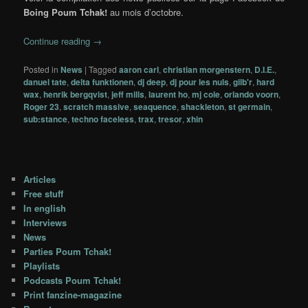
Boing Poum Tchak!
au mois d’octobre.
Continue reading
→
Posted in
News
|
Tagged
aaron carl
,
christian morgenstern
,
D.I.E.
,
danuel tate
,
delta funktionen
,
dj deep
,
dj pour les nuls
,
gilb'r
,
hard
wax
,
henrik bergqvist
,
jeff mills
,
laurent ho
,
mj cole
,
orlando voorn
,
Roger 23
,
scratch massive
,
seaquence
,
shackleton
,
st germain
,
sub:stance
,
techno faceless
,
trax
,
tresor
,
xhin
Articles
Free stuff
In english
Interviews
News
Parties Poum Tchak!
Playlists
Podcasts Poum Tchak!
Print fanzine-magazine