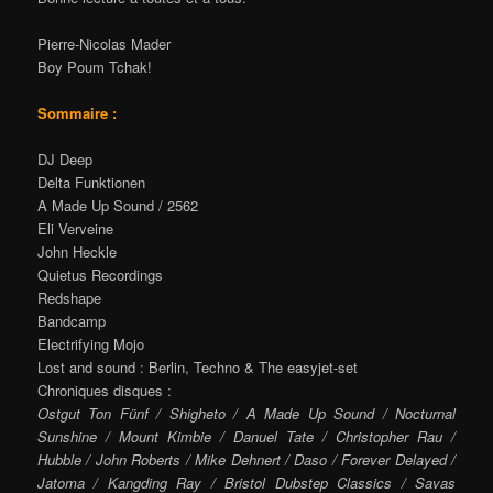
Pierre-Nicolas Mader
Boy Poum Tchak!
Sommaire :
DJ Deep
Delta Funktionen
A Made Up Sound / 2562
Eli Verveine
John Heckle
Quietus Recordings
Redshape
Bandcamp
Electrifying Mojo
Lost and sound : Berlin, Techno & The easyjet-set
Chroniques disques :
Ostgut Ton Fünf / Shigheto / A Made Up Sound / Nocturnal
Sunshine / Mount Kimbie / Danuel Tate / Christopher Rau /
Hubble / John Roberts / Mike Dehnert
/ Daso
/ Forever Delayed /
Jatoma / Kangding Ray
/
Bristol Dubstep Classics / Savas