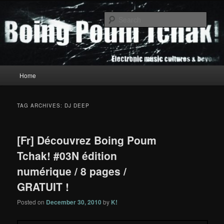
Skip
Skip
to
to
Sear
primary
secondary
content
content
Boing Poum Tchak!
Main
Home
menu
TAG ARCHIVES:
DJ DEEP
[Fr] Découvrez Boing Poum
Tchak! #03N édition
numérique / 8 pages /
GRATUIT !
Posted on
December 30, 2010
by
K!