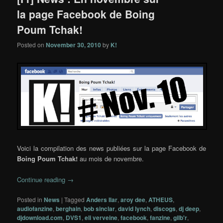
la page Facebook de Boing
Poum Tchak!
Posted on
November 30, 2010
by
K!
Voici la compilation des news publiées sur la page Facebook de
Boing Poum Tchak!
au mois de novembre.
Continue reading
→
Posted in
News
|
Tagged
Anders Ilar
,
aroy dee
,
ATHEUS
,
audiofanzine
,
berghain
,
bob sinclar
,
david lynch
,
discogs
,
dj deep
,
djdownload.com
,
DVS1
,
eli verveine
,
facebook
,
fanzine
,
gilb'r
,