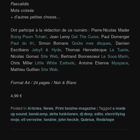
Pascalidis
Mots croisés
+ d’autres petites choses…
Ont participé à la rédaction de ce numéro : Pierre-Nicolas Mader
Boing Poum Tchak!
, Jean Leroy
Get The Curse
, Paul Domenger
Paul du 91
, Simon Bomans
Goûte mes disques
, Damien
Escribano
Jekyll & Hyde
, Thomas Hennebicque
La Tuerie
,
Nicolas Gomez
Site Web
, Bertrand Bonnesoeur
Le Sous-Marin
,
Chris Miller
Little White Earbuds
, Antoine Etienne
Myspace
,
Mathieu Guillien
Site Web
.
Format A4 / 24 pages / Noir & Blanc
4,99 €
Posted in
Articles
,
News
,
Print fanzine-magazine
|
Tagged
a made
up sound
,
bandcamp
,
delta funktionen
,
dj deep
,
edito
,
electrifying
mojo
,
eli verveine
,
fanzine
,
john heckle
,
Quietus
,
Redshape