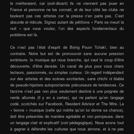
le mériteraient, car (soit-disant) ils ne viennent pas jouer en
France et personne ne les connait, et de leur côté les clubs ne
bookent pas ces artistes car la presse n’en parle pas. C’est
absurde et ridicule. Signez autant de pétitions « Paris se meurt la
nuit » que vous voulez, l’un des aspects fondamentaux du
problème est là.
Ce n’est pas l’état d’esprit de Boing Poum Tchak!, bien au
contraire. Notre but est de promouvoir sans aucune pression
extérieure, la musique qui nous branche, qui vaut le coup d’être
découverte, d’être dansée. Un canal de plus pour vous chers
lecteurs, passionnés, ou simples curieux. Un regard indépendant
sur des artistes et des scènes excitantes, sans chichi ni blabla
de pseudo-hipsters autoproclamés précurseurs de tendances. Ce
fanzine n’est pas non plus seulement destiné à une poignée de
nerds allumés (il y en a certes), qui ne parlent qu’en langage
codé, scotchés sur Facebook, Resident Advisor et The Wire. La
« bonne » musique (celle qui mérite qu’on lui donne sa chance),
doit être présentée de manière agréable et non pompeuse, dans
un langage clair et explicatif (voir pédagogique). Nous avons tout
à gagner à défendre les cultures que nous aimons, et à ne pas