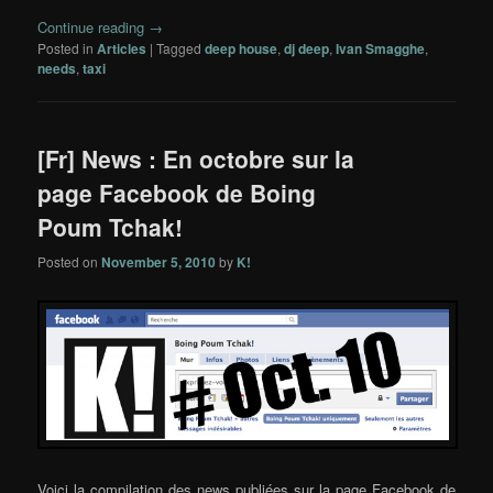
Continue reading
→
Posted in
Articles
|
Tagged
deep house
,
dj deep
,
Ivan Smagghe
,
needs
,
taxi
[Fr] News : En octobre sur la
page Facebook de Boing
Poum Tchak!
Posted on
November 5, 2010
by
K!
Voici la compilation des news publiées sur la page Facebook de