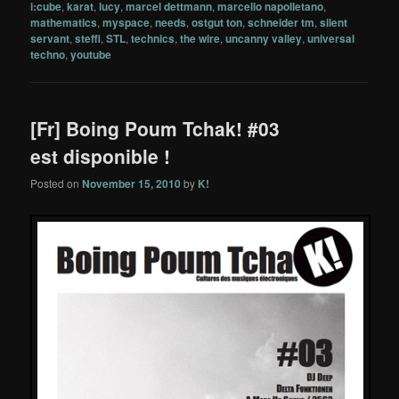
i:cube
,
karat
,
lucy
,
marcel dettmann
,
marcello napolletano
,
mathematics
,
myspace
,
needs
,
ostgut ton
,
schneider tm
,
silent
servant
,
steffi
,
STL
,
technics
,
the wire
,
uncanny valley
,
universal
techno
,
youtube
[Fr] Boing Poum Tchak! #03
est disponible !
Posted on
November 15, 2010
by
K!