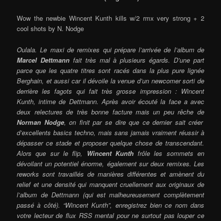
Wow the newbie Wincent Kunth kills w/2 rmx very strong + 2
cool shots by N. Nodge
Oulala. Le maxi de remixes qui prépare l’arrivée de l’album de
Marcel Dettmann
fait très mal à plusieurs égards. D’une part
parce que les quatre titres sont racés dans la plus pure lignée
Berghain, et aussi car il dévoile la venue d’un newcomer sorti de
derrière les fagots qui fait très grosse impression : Wincent
Kunth, intime de Dettmann. Après avoir écouté la face a avec
deux relectures de très bonne facture mais un peu rêche de
Norman Nodge
, on finit par se dire que ce dernier sait créer
d’excellents basics techno, mais sans jamais vraiment réussir à
dépasser ce stade et proposer quelque chose de transcendant.
Alors que sur le flip,
Wincent Kunth
frôle les sommets en
dévoilant un potentiel énorme, également sur deux remixes. Les
reworks sont travaillés de manières différentes et amènent du
relief et une densité qui manquent cruellement aux originaux de
l’album de Dettmann (qui est malheureusement complètement
passé à côté). “Wincent Kunth”, enregistrez bien ce nom dans
votre lecteur de flux RSS mental pour ne surtout pas louper ce