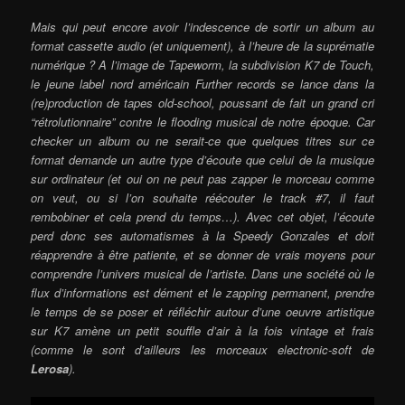
Mais qui peut encore avoir l’indescence de sortir un album au
format cassette audio (et uniquement), à l’heure de la suprématie
numérique ? A l’image de Tapeworm, la subdivision K7 de Touch,
le jeune label nord américain Further records se lance dans la
(re)production de tapes old-school, poussant de fait un grand cri
“rétrolutionnaire” contre le flooding musical de notre époque. Car
checker un album ou ne serait-ce que quelques titres sur ce
format demande un autre type d’écoute que celui de la musique
sur ordinateur (et oui on ne peut pas zapper le morceau comme
on veut, ou si l’on souhaite réécouter le track #7, il faut
rembobiner et cela prend du temps…). Avec cet objet, l’écoute
perd donc ses automatismes à la Speedy Gonzales et doit
réapprendre à être patiente, et se donner de vrais moyens pour
comprendre l’univers musical de l’artiste. Dans une société où le
flux d’informations est dément et le zapping permanent, prendre
le temps de se poser et réfléchir autour d’une oeuvre artistique
sur K7 amène un petit souffle d’air à la fois vintage et frais
(comme le sont d’ailleurs les morceaux electronic-soft de
Lerosa
).