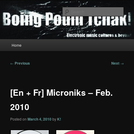
Skip
to
Sear
primary
content
Boing Poum Tchak!
Main
Home
menu
Post
←
Previous
Next
→
navigation
[En + Fr] Microniks – Feb.
2010
Posted on
March 4, 2010
by
K!