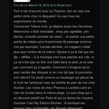
Toni Be
on
March 15, 2010 at 3:18 pm
said:
Tout à fait d’accord avec toi Transire, rien ne vaut une
petite visite chez le disquaire! Ca vaut tous les
euphorisants du monde.
Concernant Twleve Inch, je déplore aussi leur fermeture.
Néanmoins c’était inévitable : shop peu agréable, prix
élevés, conseils proches du néant… et parfois une petite
pointe de mépris pour le provincial de passage (comme
moi par exemple). L’année dernière, ce magasin n’était
plus que l’ombre de lui-même. Ajouter à ça le fait que les
djs « affiliés » à la boutique sont tous passés aux cds, si
ça ce n’est pas se tirer une balle dans le pied, je ne sais
pas comment ça s’appelle. Comment s’imaginer qu’on
peut vendre des disques si on n’en fait pas la promotion
soit même? Ce serait comme un boulanger qui pleure de
la mort de l’artisanat mais qui achète du pain de mie chez
Auchan. Les mecs de chez Phonica à Londres sont en
train de tomber dans le même piège. Le seul shop qui a
un discours positif sur Paris et qui se donne les moyens
d’exister c’est My Electro Kitchen : la boutique est
toujours bien achalandée, les disques dépassent