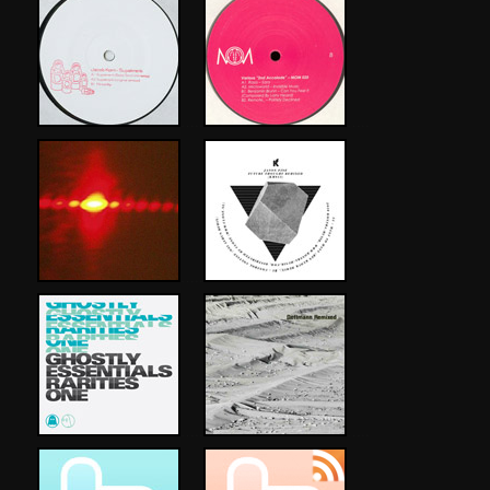
…..
…
.
.
…..
…..
…..