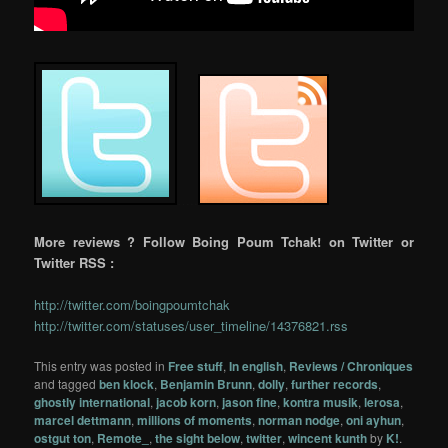
…..
More reviews ? Follow Boing Poum Tchak! on Twitter or
Twitter RSS :
http://twitter.com/boingpoumtchak
http://twitter.com/statuses/user_timeline/14376821.rss
This entry was posted in
Free stuff
,
In english
,
Reviews / Chroniques
and tagged
ben klock
,
Benjamin Brunn
,
dolly
,
further records
,
ghostly international
,
jacob korn
,
jason fine
,
kontra musik
,
lerosa
,
marcel dettmann
,
millions of moments
,
norman nodge
,
oni ayhun
,
ostgut ton
,
Remote_
,
the sight below
,
twitter
,
wincent kunth
by
K!
.