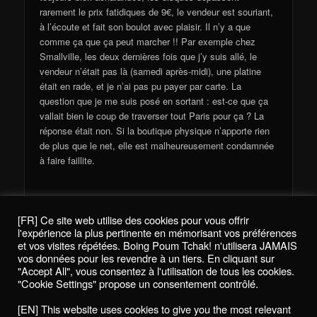
rarement le prix fatidiques de 9€, le vendeur est souriant,
à l’écoute et fait son boulot avec plaisir. Il n’y a que
comme ça que ça peut marcher !! Par exemple chez
Smallville, les deux dernières fois que j’y suis allé, le
vendeur n’était pas là (samedi après-midi), une platine
était en rade, et je n’ai pas pu payer par carte. La
question que je me suis posé en sortant : est-ce que ça
vallait bien le coup de traverser tout Paris pour ça ? La
réponse était non. Si la boutique physique n’apporte rien
de plus que le net, elle est malheureusement condamnée
à faire faillite.
[FR] Ce site web utilise des cookies pour vous offrir
Comments are closed.
l'expérience la plus pertinente en mémorisant vos préférences
et vos visites répétées. Boing Poum Tchak! n'utilisera JAMAIS
vos données pour les revendre à un tiers. En cliquant sur
"Accept All", vous consentez à l'utilisation de tous les cookies.
"Cookie Settings" propose un consentement contrôlé.
Politique de confidentialité / Privacy Policy
[EN] This website uses cookies to give you the most relevant