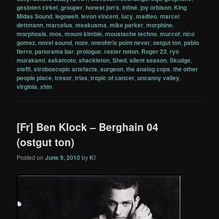
gesloten cirkel
,
grouper
,
honest jon's
,
infiné
,
joy orbison
,
King
Midas Sound
,
legowelt
,
levon vincent
,
lucy
,
madteo
,
marcel
dettmann
,
marcelus
,
meakusma
,
mike parker
,
morphine
,
morphosis
,
mos
,
mount kimbie
,
moustache techno
,
murcof
,
nico
gomez
,
novel sound
,
noze
,
oneohtrix point never
,
ostgut ton
,
pablo
fierro
,
panorama bar
,
prologue
,
raster noton
,
Roger 23
,
ryo
murakami
,
sakamoto
,
shackleton
,
Shed
,
silent season
,
Skudge
,
steffi
,
stroboscopic artefacts
,
surgeon
,
the analog cops
,
the other
people place
,
tresor
,
trias
,
tropic of cancer
,
uncanny valley
,
virginia
,
xhin
[Fr] Ben Klock – Berghain 04
(ostgut ton)
Posted on
June 9, 2010
by
K!