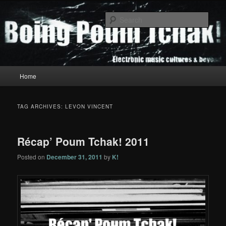
Skip
Skip
to
to
Sear
primary
secondary
content
content
Boing Poum Tchak!
Main
Home
menu
TAG ARCHIVES:
LEVON VINCENT
Récap’ Poum Tchak! 2011
Posted on
December 31, 2011
by
K!