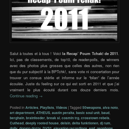
Salut à toutes et à tous ! Voici
la Recap’ Poum Tchak! de 2011
.
Ici, pas de classements, de top10, de reader-polls, de winners
avec des photos plus grosses que celles des autres, non rien
que du pur subjectif à la BPTchk!, sans vote ni concertation pour
trouver un consus stérile et informe sur le “bilan” de l’année
écoulée. Juste du feeling sur ce qui est sorti en 2011 et que j’ai
vraiment le plus écouté durant ces douze derniers mois.
Continue reading
→
Posted in
Articles
,
Playlists
,
Videos
|
Tagged
50weapons
,
alva noto
,
art department
,
ATHEUS
,
austin peralta
,
basic soul unit
,
baud
,
berghain
,
brainfeeder
,
break sl
,
cosmin trg
,
crosstown rebels
,
Cuthead
,
deeply rooted house
,
delsin
,
delta funktionen
,
dj rum
,
dolly
,
donato dozzy
,
DVS1
,
elevation recordings
,
eqd
,
geophone
,