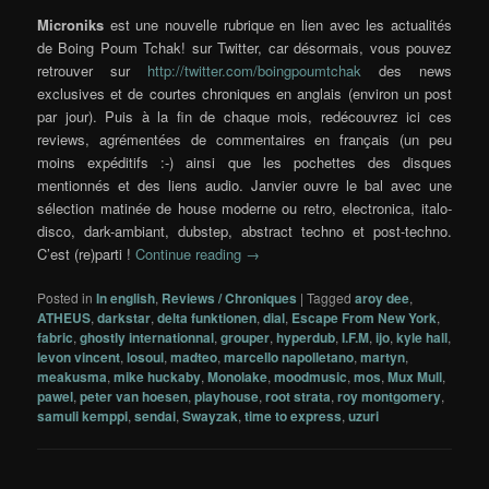
Microniks
est une nouvelle rubrique en lien avec les actualités
de Boing Poum Tchak! sur Twitter, car désormais, vous pouvez
retrouver sur
http://twitter.com/boingpoumtchak
des news
exclusives et de courtes chroniques en anglais (environ un post
par jour). Puis à la fin de chaque mois, redécouvrez ici ces
reviews, agrémentées de commentaires en français (un peu
moins expéditifs :-) ainsi que les pochettes des disques
mentionnés et des liens audio. Janvier ouvre le bal avec une
sélection matinée de house moderne ou retro, electronica, italo-
disco, dark-ambiant, dubstep, abstract techno et post-techno.
C’est (re)parti !
Continue reading
→
Posted in
In english
,
Reviews / Chroniques
|
Tagged
aroy dee
,
ATHEUS
,
darkstar
,
delta funktionen
,
dial
,
Escape From New York
,
fabric
,
ghostly internationnal
,
grouper
,
hyperdub
,
I.F.M
,
ijo
,
kyle hall
,
levon vincent
,
losoul
,
madteo
,
marcello napolletano
,
martyn
,
meakusma
,
mike huckaby
,
Monolake
,
moodmusic
,
mos
,
Mux Mull
,
pawel
,
peter van hoesen
,
playhouse
,
root strata
,
roy montgomery
,
samuli kemppi
,
sendai
,
Swayzak
,
time to express
,
uzuri