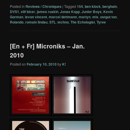
Posted in
Reviews / Chroniques
|
Tagged
154
,
ben klock
,
berghain
,
DVS1
,
elif bicer
,
james ruskin
,
Jonas Kopp
,
Junior Boys
,
Kevin
Gorman
,
levon vincent
,
marcel dettmann
,
martyn
,
mix
,
ostgut ton
,
Rolando
,
romain lindau
,
STL
,
techno
,
The Echologist
,
Tyree
[En + Fr] Microniks – Jan.
2010
Posted on
February 10, 2010
by
K!