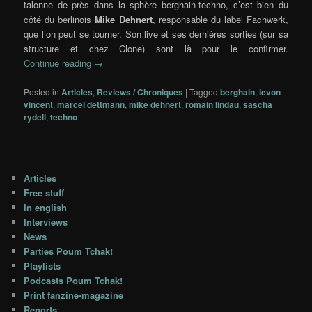
talonne de près dans la sphère berghain-techno, c’est bien du
côté du berlinois
Mike Dehnert
, responsable du label Fachwerk,
que l’on peut se tourner. Son live et ses dernières sorties (sur sa
structure et chez Clone) sont là pour le confirmer.
Continue reading
→
Posted in
Articles
,
Reviews / Chroniques
|
Tagged
berghain
,
levon
vincent
,
marcel dettmann
,
mike dehnert
,
romain lindau
,
sascha
rydell
,
techno
Articles
Free stuff
In english
Interviews
News
Parties Poum Tchak!
Playlists
Podcasts Poum Tchak!
Print fanzine-magazine
Reports