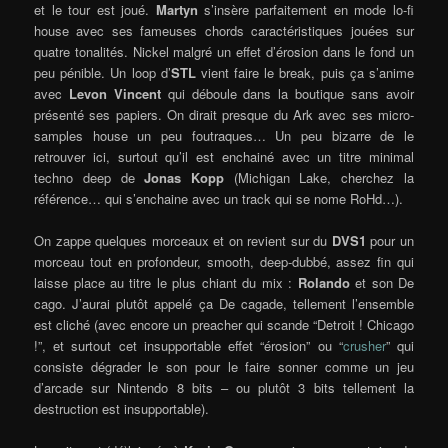
et le tour est joué.
Martyn
s’insère parfaitement en mode lo-fi
house avec ses fameuses chords caractéristiques jouées sur
quatre tonalités. Nickel malgré un effet d’érosion dans le fond un
peu pénible. Un loop d’
STL
vient faire le break, puis ça s’anime
avec
Levon Vincent
qui déboule dans la boutique sans avoir
présenté ses papiers. On dirait presque du Ark avec ses micro-
samples house un peu foutraques… Un peu bizarre de le
retrouver ici, surtout qu’il est enchainé avec un titre minimal
techno deep de
Jonas Kopp
(Michigan Lake, cherchez la
référence… qui s’enchaine avec un track qui se nome RoHd…).
On zappe quelques morceaux et on revient sur du
DVS1
pour un
morceau tout en profondeur, smooth, deep-dubbé, assez fin qui
laisse place au titre le plus chiant du mix :
Rolando
et son De
cago. J’aurai plutôt appelé ça De cagade, tellement l’ensemble
est cliché (avec encore un preacher qui scande “Detroit ! Chicago
!”, et surtout cet insupportable effet “érosion” ou “
crusher
” qui
consiste dégrader le son pour le faire sonner comme un jeu
d’arcade sur Nintendo 8 bits – ou plutôt 3 bits tellement la
destruction est insupportable).