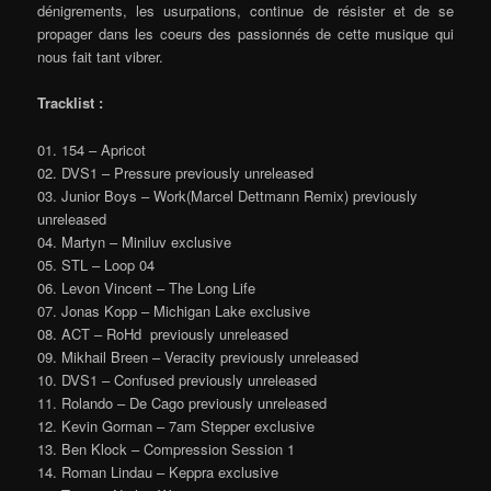
dénigrements, les usurpations, continue de résister et de se
propager dans les coeurs des passionnés de cette musique qui
nous fait tant vibrer.
Tracklist :
01. 154 – Apricot
02. DVS1 – Pressure previously unreleased
03. Junior Boys – Work(Marcel Dettmann Remix) previously
unreleased
04. Martyn – Miniluv exclusive
05. STL – Loop 04
06. Levon Vincent – The Long Life
07. Jonas Kopp – Michigan Lake exclusive
08. ACT – RoHd previously unreleased
09. Mikhail Breen – Veracity previously unreleased
10. DVS1 – Confused previously unreleased
11. Rolando – De Cago previously unreleased
12. Kevin Gorman – 7am Stepper exclusive
13. Ben Klock – Compression Session 1
14. Roman Lindau – Keppra exclusive