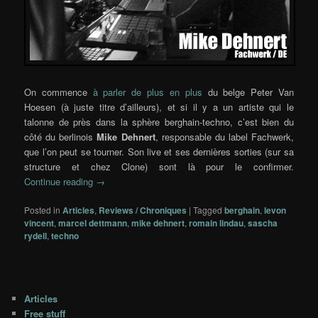
On commence
à parler de plus en plus
du belge Peter Van
Hoesen (à juste titre d’ailleurs), et si il y a un artiste qui le
talonne de près dans la sphère berghain-techno, c’est bien du
côté du berlinois
Mike Dehnert
, responsable du label Fachwerk,
que l’on peut se tourner. Son live et ses dernières sorties (sur sa
structure et chez Clone) sont là pour le confirmer.
Continue reading
→
Posted in
Articles
,
Reviews / Chroniques
|
Tagged
berghain
,
levon
vincent
,
marcel dettmann
,
mike dehnert
,
romain lindau
,
sascha
rydell
,
techno
Articles
Free stuff