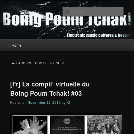
Skip
Skip
to
to
Sear
primary
secondary
content
content
Boing Poum Tchak!
Main
Home
menu
TAG ARCHIVES:
MIKE DEHNERT
[Fr] La compil’ virtuelle du
Boing Poum Tchak! #03
Posted on
November 22, 2010
by
K!