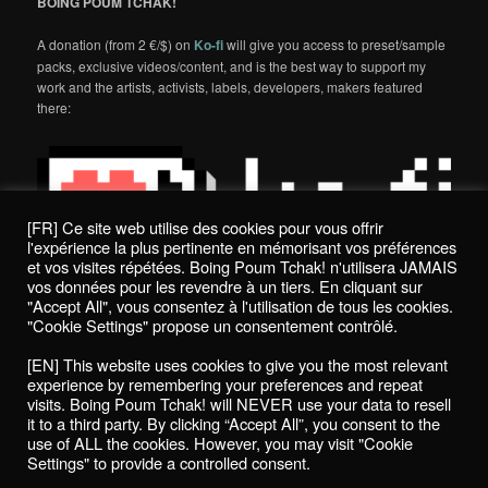
BOING POUM TCHAK!
A donation (from 2 €/$) on
Ko-fi
will give you access to preset/sample
packs, exclusive videos/content, and is the best way to support my
work and the artists, activists, labels, developers, makers featured
there:
[FR] Ce site web utilise des cookies pour vous offrir
l'expérience la plus pertinente en mémorisant vos préférences
et vos visites répétées. Boing Poum Tchak! n'utilisera JAMAIS
vos données pour les revendre à un tiers. En cliquant sur
"Accept All", vous consentez à l'utilisation de tous les cookies.
"Cookie Settings" propose un consentement contrôlé.
Politique de confidentialité / Privacy Policy
[EN] This website uses cookies to give you the most relevant
Boing Poum Tchak! - 2022
experience by remembering your preferences and repeat
visits. Boing Poum Tchak! will NEVER use your data to resell
it to a third party. By clicking “Accept All”, you consent to the
use of ALL the cookies. However, you may visit "Cookie
Settings" to provide a controlled consent.
Proudly powered by WordPress