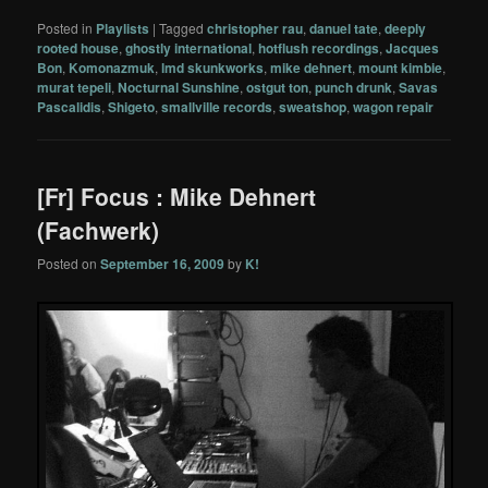
Posted in
Playlists
|
Tagged
christopher rau
,
danuel tate
,
deeply
rooted house
,
ghostly international
,
hotflush recordings
,
Jacques
Bon
,
Komonazmuk
,
lmd skunkworks
,
mike dehnert
,
mount kimbie
,
murat tepeli
,
Nocturnal Sunshine
,
ostgut ton
,
punch drunk
,
Savas
Pascalidis
,
Shigeto
,
smallville records
,
sweatshop
,
wagon repair
[Fr] Focus : Mike Dehnert
(Fachwerk)
Posted on
September 16, 2009
by
K!