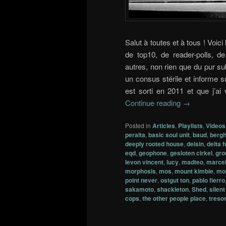
Salut à toutes et à tous ! Voici
de top10, de reader-polls, 
autres, non rien que du pur su
un consus stérile et informe su
est sorti en 2011 et que j’ai
Continue reading
→
Posted in
Articles
,
Playlists
,
Videos
peralta
,
basic soul unit
,
baud
,
bergh
deeply rooted house
,
delsin
,
delta 
eqd
,
geophone
,
gesloten cirkel
,
gro
levon vincent
,
lucy
,
madteo
,
marcel
morphosis
,
mos
,
mount kimbie
,
mo
point never
,
ostgut ton
,
pablo fierro
sakamoto
,
shackleton
,
Shed
,
silen
cops
,
the other people place
,
treso