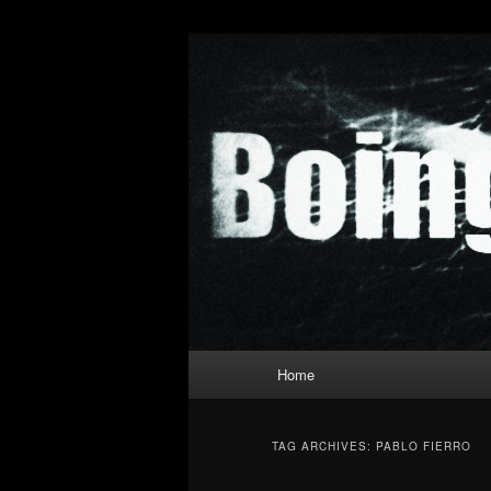
Skip
Skip
to
to
primary
secondary
Boing Poum T
content
content
Main
Home
menu
TAG ARCHIVES:
PABLO FIERRO