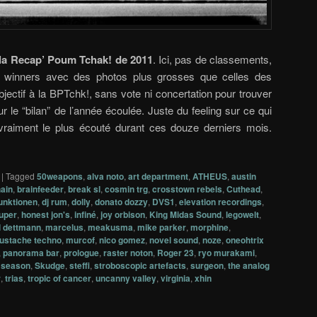
la Recap’ Poum Tchak! de 2011
. Ici, pas de classements,
de winners avec des photos plus grosses que celles des
bjectif à la BPTchk!, sans vote ni concertation pour trouver
r le “bilan” de l’année écoulée. Juste du feeling sur ce qui
 vraiment le plus écouté durant ces douze derniers mois.
|
Tagged
50weapons
,
alva noto
,
art department
,
ATHEUS
,
austin
ain
,
brainfeeder
,
break sl
,
cosmin trg
,
crosstown rebels
,
Cuthead
,
funktionen
,
dj rum
,
dolly
,
donato dozzy
,
DVS1
,
elevation recordings
,
uper
,
honest jon's
,
infiné
,
joy orbison
,
King Midas Sound
,
legowelt
,
 dettmann
,
marcelus
,
meakusma
,
mike parker
,
morphine
,
ustache techno
,
murcof
,
nico gomez
,
novel sound
,
noze
,
oneohtrix
,
panorama bar
,
prologue
,
raster noton
,
Roger 23
,
ryo murakami
,
t season
,
Skudge
,
steffi
,
stroboscopic artefacts
,
surgeon
,
the analog
r
,
trias
,
tropic of cancer
,
uncanny valley
,
virginia
,
xhin