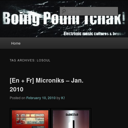
Skip
Skip
to
to
Sear
primary
secondary
content
content
Boing Poum Tchak!
Main
Home
menu
TAG ARCHIVES:
LOSOUL
[En + Fr] Microniks – Jan.
2010
Posted on
February 10, 2010
by
K!