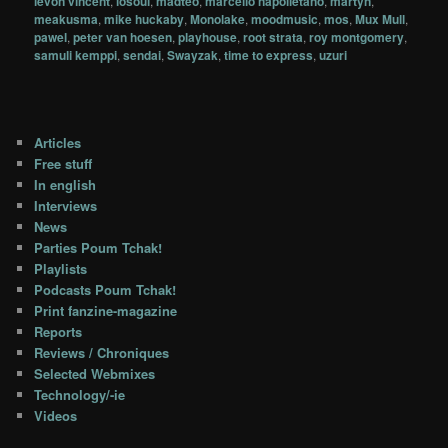
levon vincent
,
losoul
,
madteo
,
marcello napolletano
,
martyn
,
meakusma
,
mike huckaby
,
Monolake
,
moodmusic
,
mos
,
Mux Mull
,
pawel
,
peter van hoesen
,
playhouse
,
root strata
,
roy montgomery
,
samuli kemppi
,
sendai
,
Swayzak
,
time to express
,
uzuri
Articles
Free stuff
In english
Interviews
News
Parties Poum Tchak!
Playlists
Podcasts Poum Tchak!
Print fanzine-magazine
Reports
Reviews / Chroniques
Selected Webmixes
Technology/-ie
Videos