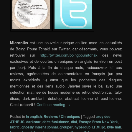
Microniks
est une nouvelle rubrique en lien avec les actualités
de Boing Poum Tchak! sur Twitter, car désormais, vous pouvez
retrouver sur
http://twitter.com/boingpoumtchak
des news
exclusives et de courtes chroniques en anglais (environ un post
par jour). Puis à la fin de chaque mois, redécouvrez ici ces
reviews, agrémentées de commentaires en français (un peu
moins expéditifs :-) ainsi que les pochettes des disques
mentionnés et des liens audio. Janvier ouvre le bal avec une
sélection matinée de house moderne ou retro, electronica, italo-
disco, dark-ambiant, dubstep, abstract techno et post-techno.
C’est (re)parti !
Continue reading
→
Posted in
In english
,
Reviews / Chroniques
|
Tagged
aroy dee
,
ATHEUS
,
darkstar
,
delta funktionen
,
dial
,
Escape From New York
,
fabric
,
ghostly internationnal
,
grouper
,
hyperdub
,
I.F.M
,
ijo
,
kyle hall
,