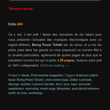
*Numéro épuisé
Edito
#04
Ca y est, il est prêt ! Après des semaines de dur labeur pour
vous présenter l’actualité des musiques électroniques avec un
regard différent,
Boing Poum Tchak!
est de retour, et a mis les
petits plats dans les grands en vous proposant ce numéro #04 à
la tonalité particulière, agrémenté de quatre pages de plus que le
précédent numéro (ce qui le porte à
28 pages
), toujours sans pub
et 100% indépendant.
Continue reading
→
Posted in
News
,
Print fanzine-magazine
|
Tagged
Andreas Lubich
,
baud
,
Boing Poum Tchak!
,
chris mnml ssgs
,
Didier Lestrade
,
discogs
,
fanzine
,
Laurent Garnier
,
livre
,
lucy
,
lupo
,
marcello
napoletano
,
marcelus
,
mnml ssgs
,
Monolake
,
paul david rollmann
,
steffi
,
tin man
,
workshop