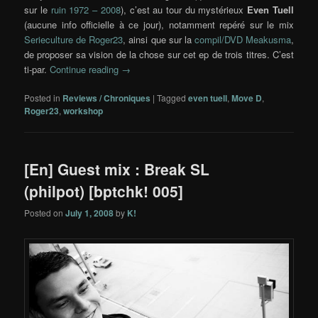
sur le
ruin 1972 – 2008
), c’est au tour du mystérieux
Even Tuell
(aucune info officielle à ce jour), notamment repéré sur le mix
Serieculture de Roger23
, ainsi que sur la
compil/DVD Meakusma
,
de proposer sa vision de la chose sur cet ep de trois titres. C’est
ti-par.
Continue reading
→
Posted in
Reviews / Chroniques
|
Tagged
even tuell
,
Move D
,
Roger23
,
workshop
[En] Guest mix : Break SL
(philpot) [bptchk! 005]
Posted on
July 1, 2008
by
K!