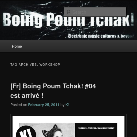
Skip
Skip
to
to
Sear
primary
secondary
content
content
Boing Poum Tchak!
Main
Home
menu
TAG ARCHIVES:
WORKSHOP
[Fr] Boing Poum Tchak! #04
est arrivé !
Posted on
February 25, 2011
by
K!