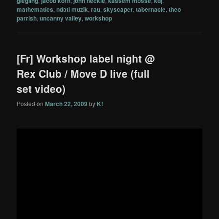
giegling
,
jacob korn
,
john heckle
,
kassem mosse
,
kdj
,
mathematics
,
ndatl muzik
,
rau
,
skyscaper
,
tabernacle
,
theo
parrish
,
uncanny valley
,
workshop
[Fr] Workshop label night @
Rex Club / Move D live (full
set video)
Posted on
March 22, 2009
by
K!