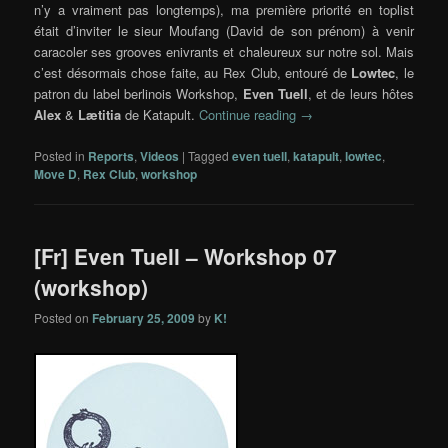
n’y a vraiment pas longtemps), ma première priorité en toplist
était d’inviter le sieur Moufang (David de son prénom) à venir
caracoler ses grooves enivrants et chaleureux sur notre sol. Mais
c’est désormais chose faite, au Rex Club, entouré de
Lowtec
, le
patron du label berlinois Workshop,
Even Tuell
, et de leurs hôtes
Alex
&
Lætitia
de Katapult.
Continue reading
→
Posted in
Reports
,
Videos
|
Tagged
even tuell
,
katapult
,
lowtec
,
Move D
,
Rex Club
,
workshop
[Fr] Even Tuell – Workshop 07
(workshop)
Posted on
February 25, 2009
by
K!