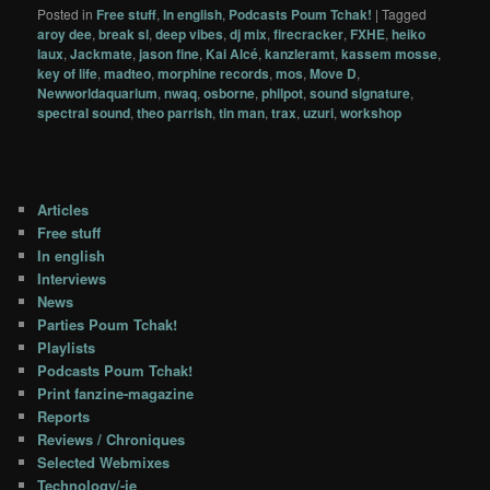
Posted in
Free stuff
,
In english
,
Podcasts Poum Tchak!
|
Tagged
aroy dee
,
break sl
,
deep vibes
,
dj mix
,
firecracker
,
FXHE
,
heiko
laux
,
Jackmate
,
jason fine
,
Kai Alcé
,
kanzleramt
,
kassem mosse
,
key of life
,
madteo
,
morphine records
,
mos
,
Move D
,
Newworldaquarium
,
nwaq
,
osborne
,
philpot
,
sound signature
,
spectral sound
,
theo parrish
,
tin man
,
trax
,
uzuri
,
workshop
Articles
Free stuff
In english
Interviews
News
Parties Poum Tchak!
Playlists
Podcasts Poum Tchak!
Print fanzine-magazine
Reports
Reviews / Chroniques
Selected Webmixes
Technology/-ie