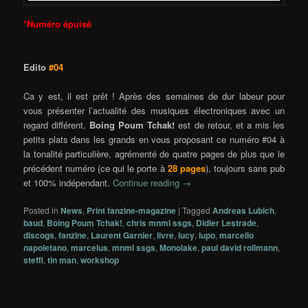
*Numéro épuisé
Edito
#04
Ca y est, il est prêt ! Après des semaines de dur labeur pour
vous présenter l’actualité des musiques électroniques avec un
regard différent,
Boing Poum Tchak!
est de retour, et a mis les
petits plats dans les grands en vous proposant ce numéro #04 à
la tonalité particulière, agrémenté de quatre pages de plus que le
précédent numéro (ce qui le porte à
28 pages
), toujours sans pub
et 100% indépendant.
Continue reading
→
Posted in
News
,
Print fanzine-magazine
|
Tagged
Andreas Lubich
,
baud
,
Boing Poum Tchak!
,
chris mnml ssgs
,
Didier Lestrade
,
discogs
,
fanzine
,
Laurent Garnier
,
livre
,
lucy
,
lupo
,
marcello
napoletano
,
marcelus
,
mnml ssgs
,
Monolake
,
paul david rollmann
,
steffi
,
tin man
,
workshop