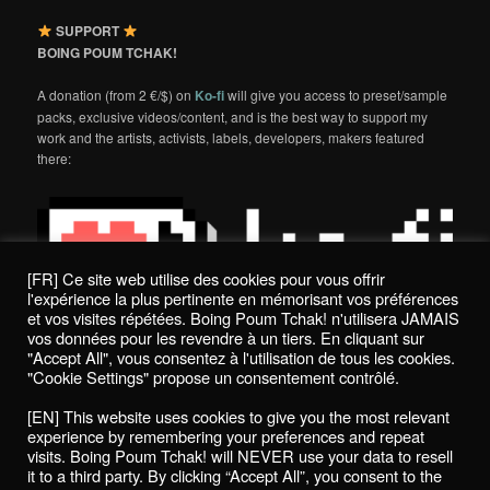
SUPPORT
BOING POUM TCHAK!
A donation (from 2 €/$) on
Ko-fi
will give you access to preset/sample
packs, exclusive videos/content, and is the best way to support my
work and the artists, activists, labels, developers, makers featured
there:
[FR] Ce site web utilise des cookies pour vous offrir
l'expérience la plus pertinente en mémorisant vos préférences
et vos visites répétées. Boing Poum Tchak! n'utilisera JAMAIS
vos données pour les revendre à un tiers. En cliquant sur
"Accept All", vous consentez à l'utilisation de tous les cookies.
"Cookie Settings" propose un consentement contrôlé.
Politique de confidentialité / Privacy Policy
[EN] This website uses cookies to give you the most relevant
Boing Poum Tchak! - 2022
experience by remembering your preferences and repeat
visits. Boing Poum Tchak! will NEVER use your data to resell
it to a third party. By clicking “Accept All”, you consent to the