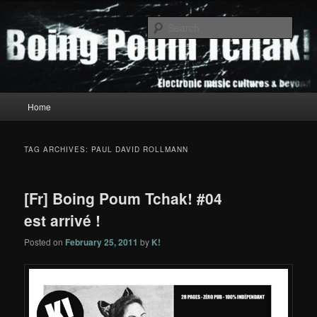
Skip
Skip
to
to
Sear
primary
secondary
content
content
Boing Poum Tchak!
Main
Home
menu
TAG ARCHIVES:
PAUL DAVID ROLLMANN
[Fr] Boing Poum Tchak! #04
est arrivé !
Posted on
February 25, 2011
by
K!