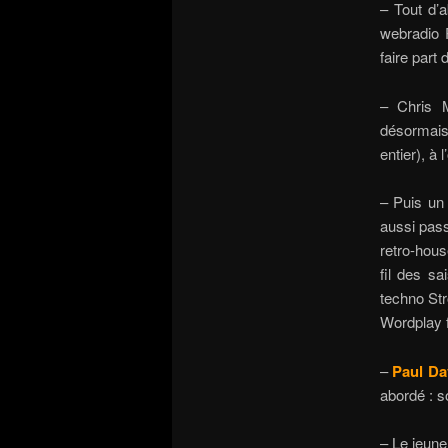
– Tout d’
webradio 
faire part
– Chris M
désormais
entier), à
– Puis un 
aussi pass
retro-hou
fil des sa
techno Str
Wordplay f
–
Paul Da
abordé : s
– Le jeune