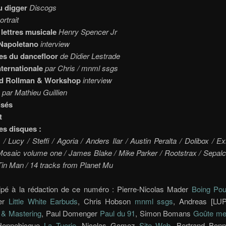
u digger
Discogs
ortrait
 lettres musicale
Henry Spencer Jr
 Napoletano
interview
es du dancefloor
de Didier Lestrade
nternationale
par Chris / mnml ssgs
id Rollman & Workshop
interview
par Mathieu Guillien
isés
t
s disques :
/ Lucy / Steffi / Agoria / Anders Ilar / Austin Peralta / Dolibox / E
Mosaic volume one / James Blake / Mike Parker / Rootstrax / Sepalc
Tin Man / 14 tracks from Planet Mu
cipé à la rédaction de ce numéro : Pierre-Nicolas Mader
Boing Po
ler
Little White Earbuds
, Chris Hobson
mnml ssgs
, Andreas [LU
 & Mastering
, Paul Domenger
Paul du 91
, Simon Bomans
Goûte me
Hennebicque
La Tuerie
, Nicolas Gomez
Site Web
, Bertrand Bon