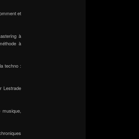
 comment et
astering à
 méthode à
la techno :
er Lestrade
e musique,
chroniques