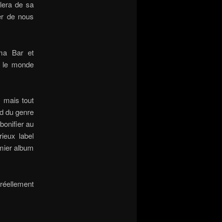
rlera de sa
er de nous
ama Bar et
s le monde
, mais tout
rd du genre
bonifier au
rieux label
emier album
 réellement