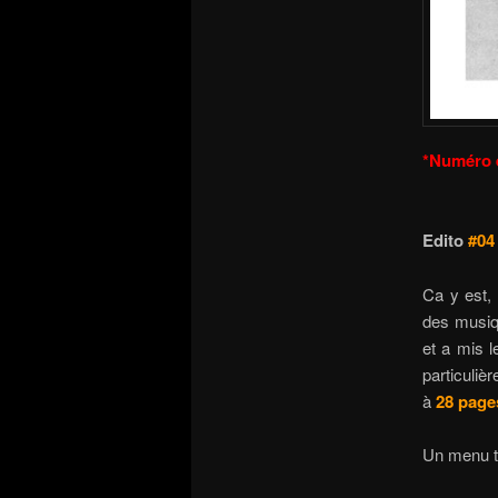
*Numéro 
Edito
#04
Ca y est, 
des musiq
et a mis l
particuliè
à
28 page
Un menu t