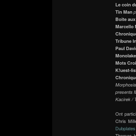
Le coin d
Tin Man
p
Boite aux
Marcello
Chroniqu
Tribune I
Paul Dav
Monolake
Mots Cro
K!uest-lis
Chronique
Morphosis 
presents 
Kacirek / 
Ont parti
Chris Mil
Dubplates
Thomas 