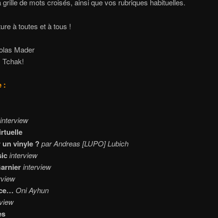
a grille de mots croisés, ainsi que vos rubriques habituelles.
ure à toutes et à tous !
colas Mader
 Tchak!
 :
interview
rtuelle
 un vinyle ?
par Andreas [LUPO] Lubich
ic
interview
arnier
interview
rview
nce…
Oni Ayhun
rview
es