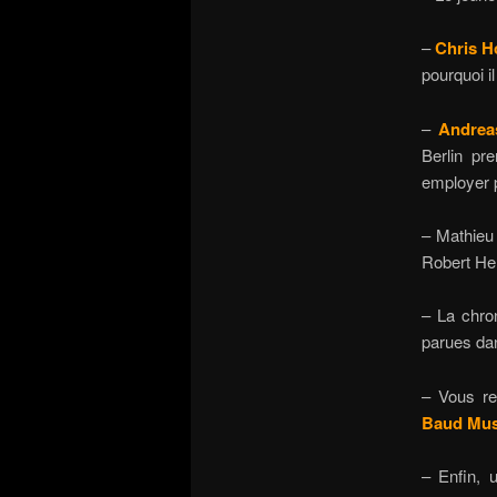
–
Chris 
pourquoi i
–
Andrea
Berlin pr
employer p
– Mathieu 
Robert He
– La chron
parues dan
– Vous re
Baud Mus
– Enfin, 