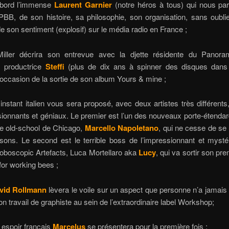
abord l’immense
Laurent Garnier
(notre héros à tous) qui nous pa
PBB, de son histoire, sa philosophie, son organisation, sans oubli
 de son sentiment (explosif) sur le média radio en France ;
iller décrira son entrevue avec la djette résidente du Panor
 productrice
Steffi
(plus de dix ans à spinner des disques dan
 l’occasion de la sortie de son album Yours & mine ;
instant italien vous sera proposé, avec deux artistes très différents
ionnants et géniaux. Le premier est l’un des nouveaux porte-étenda
se old-school de Chicago,
Marcello Napoletano
, qui ne cesse de se 
isons. Le second est le terrible boss de l’impressionnant et mysté
oboscopic Artefacts, Luca Mortellaro aka
Lucy
, qui va sortir son pr
or working bees ;
vid Rollmann
lèvera le voile sur un aspect que personne n’a jamais
on travail de graphiste au sein de l’extraordinaire label Workshop;
 espoir français
Marcelus
se présentera pour la première fois ;