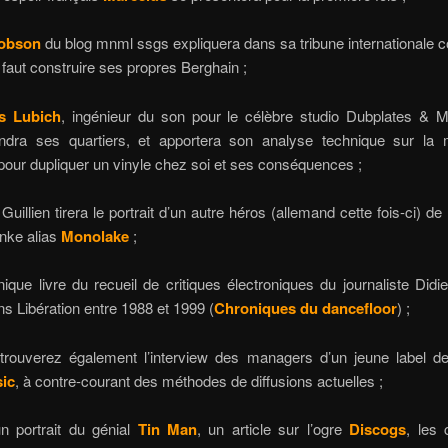
Hobson
du blog mnml ssgs expliquera dans sa tribune internationale
l faut construire ses propres Berghain ;
s Lubich
, ingénieur du son pour le célèbre studio Dubplates & M
endra ses quartiers, et apportera son analyse technique sur la
our dupliquer un vinyle chez soi et ses conséquences ;
Guillien tirera le portrait d’un autre héros (allemand cette fois-ci) de 
nke alias
Monolake
;
ique livre du recueil de critiques électroniques du journaliste Didi
s Libération entre 1988 et 1999 (
Chroniques du dancefloor
) ;
trouverez également l’interview des managers d’un jeune label d
ic
, à contre-courant des méthodes de diffusions actuelles ;
un portrait du génial
Tin Man
, un article sur l’ogre
Discogs
, les 