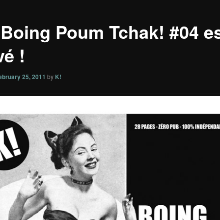
] Boing Poum Tchak! #04 e
vé !
ebruary 25, 2011
by
K!