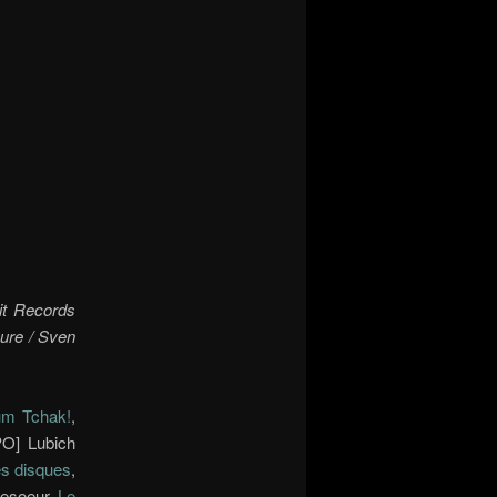
xit Records
ure / Sven
um Tchak!
,
PO] Lubich
s disques
,
nesoeur
Le