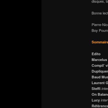
disques, l
Bonne lect
Pierre-Ni
Boy Poum
Sommaire
Edito
Marcelus
Compil’ vi
Dupliquer
Baud Mus
Laurent G
Steffi
inte
On Bala
Lucy
inte
Référenc