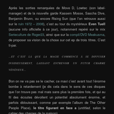
Après les sorties remarquées de Move D, Lowtec (son label-
manager) et de la nouvelle garde Kassem Mosse, Sascha Dive,
Benjamin Brunn, ou encore Rising Sun (que l’on retrouve aussi
sur le
ruin 1972 – 2008
), c’est au tour du mystérieux
Even Tuell
(aucune info officielle à ce jour), notamment repéré sur le mix
Serieculture de Roger23
, ainsi que sur la
compil/DVD Meakusma
,
de proposer sa vision de la chose sur cet ep de trois titres. C’est
ti-par.
…ET C’EST LÀ QUE LA MAGIE COMMENCE À SE DIFFUSER
INSIDIEUSEMENT, LAISSANT ENTREVOIR UN FUTUR CHARME
VÉNÉNEUX…
Bon on ne va pas se le cacher, ce maxi c’est avant tout l’énorme
bombe à retardement (je dis cela dans le sens de ces disques
que l’on trouve pas mal mais sans plus la première fois, et qui au
fil des écoutes dévoilent un potentiel absolument énorme, et
parfois éblouissant, comme par exemple l’album de The Other
People Place),
le titre figurant en face a
(
untitled
, selon le
cahier des charges de la maison).