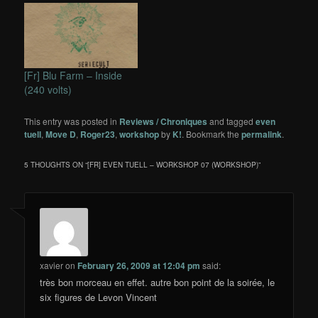
[Fr] Blu Farm – Inside
(240 volts)
This entry was posted in
Reviews / Chroniques
and tagged
even
tuell
,
Move D
,
Roger23
,
workshop
by
K!
. Bookmark the
permalink
.
5 THOUGHTS ON “
[FR] EVEN TUELL – WORKSHOP 07 (WORKSHOP)
”
xavier
on
February 26, 2009 at 12:04 pm
said:
très bon morceau en effet. autre bon point de la soirée, le
six figures de Levon Vincent