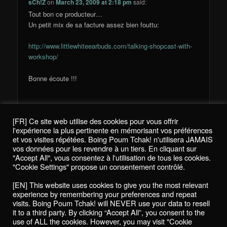
sCh!Z
on
March 23, 2009 at 2:18 pm
said:
Tout bon ce producteur…
Un petit mix de sa facture assez bien fouttu:
http://www.littlewhiteearbuds.com/talking-shopcast-with-
workshop/
Bonne écoute !!!
[FR] Ce site web utilise des cookies pour vous offrir
Comments are closed.
l'expérience la plus pertinente en mémorisant vos préférences
et vos visites répétées. Boing Poum Tchak! n'utilisera JAMAIS
vos données pour les revendre à un tiers. En cliquant sur
"Accept All", vous consentez à l'utilisation de tous les cookies.
"Cookie Settings" propose un consentement contrôlé.
Politique de confidentialité / Privacy Policy
[EN] This website uses cookies to give you the most relevant
Boing Poum Tchak! - 2022
experience by remembering your preferences and repeat
visits. Boing Poum Tchak! will NEVER use your data to resell
it to a third party. By clicking “Accept All”, you consent to the
use of ALL the cookies. However, you may visit "Cookie