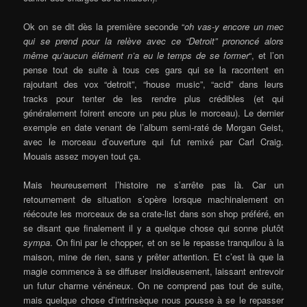
Ok on se dit dès la première seconde “
oh vas-y encore un mec
qui se prend pour la relève avec ce “Detroit” prononcé alors
même qu’aucun élément n’a eu le temps de se former
“, et l’on
pense tout de suite à tous ces gars qui se la racontent en
rajoutant des vox “detroit”, “house music”, “acid” dans leurs
tracks pour tenter de les rendre plus crédibles (et qui
généralement foirent encore un peu plus le morceau). Le dernier
exemple en date venant de l’album semi-raté de Morgan Geist,
avec le morceau d’ouverture qui fut remixé par Carl Craig.
Mouais assez moyen tout ça.
Mais heureusement l’histoire ne s’arrête pas là. Car un
retournement de situation s’opère lorsque machinalement on
réécoute les morceaux de sa crate-list dans son shop préféré, en
se disant que finalement il y a quelque chose qui sonne plutôt
sympa
. On fini par le chopper, et on se le repasse tranquilou à la
maison, mine de rien, sans y prêter attention. Et c’est là que la
magie commence à se diffuser insidieusement, laissant entrevoir
un futur charme vénéneux. On ne comprend pas tout de suite,
mais quelque chose d’intrinsèque nous pousse à se le repasser