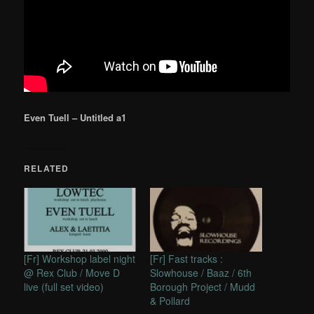
Even Tuell – Untitled a1
RELATED
[Fr] Workshop label night
[Fr] Fast tracks :
@ Rex Club / Move D
Slowhouse / Baaz / 6th
live (full set video)
Borough Project / Mudd
& Pollard