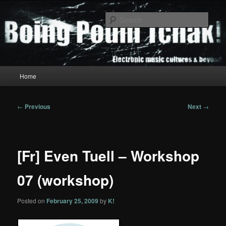
Skip
to
Sear
primary
content
Boing Poum Tchak!
Main
Home
menu
Post
←
Previous
Next
→
navigation
[Fr] Even Tuell – Workshop
07 (workshop)
Posted on
February 25, 2009
by
K!