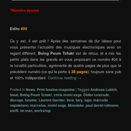
*Numéro épuisé
Edito
#04
Ca y est, il est prêt ! Après des semaines de dur labeur pour
vous présenter l’actualité des musiques électroniques avec un
regard différent,
Boing Poum Tchak!
est de retour, et a mis les
petits plats dans les grands en vous proposant ce numéro #04 à
la tonalité particulière, agrémenté de quatre pages de plus que le
précédent numéro (ce qui le porte à
28 pages
), toujours sans pub
et 100% indépendant.
Continue reading
→
Posted in
News
,
Print fanzine-magazine
|
Tagged
Andreas Lubich
,
baud
,
Boing Poum Tchak!
,
chris mnml ssgs
,
Didier Lestrade
,
discogs
,
fanzine
,
Laurent Garnier
,
livre
,
lucy
,
lupo
,
marcello
napoletano
,
marcelus
,
mnml ssgs
,
Monolake
,
paul david rollmann
,
steffi
,
tin man
,
workshop