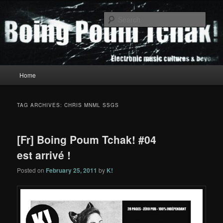
Skip
Skip
to
to
Sear
primary
secondary
content
content
Boing Poum Tchak!
Main
Home
menu
TAG ARCHIVES:
CHRIS MNML SSGS
[Fr] Boing Poum Tchak! #04
est arrivé !
Posted on
February 25, 2011
by
K!