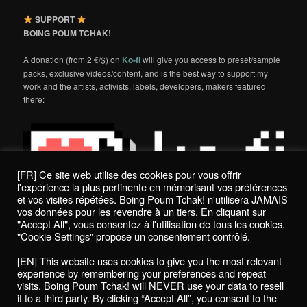
SUPPORT
BOING POUM TCHAK!
A donation (from 2 €/$) on
Ko-fi
will give you access to preset/sample
packs, exclusive videos/content, and is the best way to support my
work and the artists, activists, labels, developers, makers featured
there:
[FR] Ce site web utilise des cookies pour vous offrir
l'expérience la plus pertinente en mémorisant vos préférences
et vos visites répétées. Boing Poum Tchak! n'utilisera JAMAIS
vos données pour les revendre à un tiers. En cliquant sur
"Accept All", vous consentez à l'utilisation de tous les cookies.
"Cookie Settings" propose un consentement contrôlé.
Politique de confidentialité / Privacy Policy
[EN] This website uses cookies to give you the most relevant
Boing Poum Tchak! - 2022
experience by remembering your preferences and repeat
visits. Boing Poum Tchak! will NEVER use your data to resell
it to a third party. By clicking “Accept All”, you consent to the