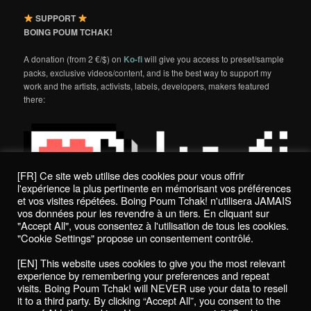
SUPPORT
BOING POUM TCHAK!
A donation (from 2 €/$) on
Ko-fi
will give you access to preset/sample
packs, exclusive videos/content, and is the best way to support my
work and the artists, activists, labels, developers, makers featured
there:
[FR] Ce site web utilise des cookies pour vous offrir
l'expérience la plus pertinente en mémorisant vos préférences
et vos visites répétées. Boing Poum Tchak! n'utilisera JAMAIS
vos données pour les revendre à un tiers. En cliquant sur
"Accept All", vous consentez à l'utilisation de tous les cookies.
"Cookie Settings" propose un consentement contrôlé.
Politique de confidentialité / Privacy Policy
[EN] This website uses cookies to give you the most relevant
Boing Poum Tchak! - 2022
experience by remembering your preferences and repeat
visits. Boing Poum Tchak! will NEVER use your data to resell
it to a third party. By clicking “Accept All”, you consent to the