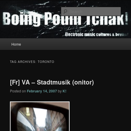
Skip
Skip
to
to
Sear
primary
secondary
content
content
Boing Poum Tchak!
Main
Home
menu
TAG ARCHIVES:
TORONTO
[Fr] VA – Stadtmusik (onitor)
Posted on
February 14, 2007
by
K!