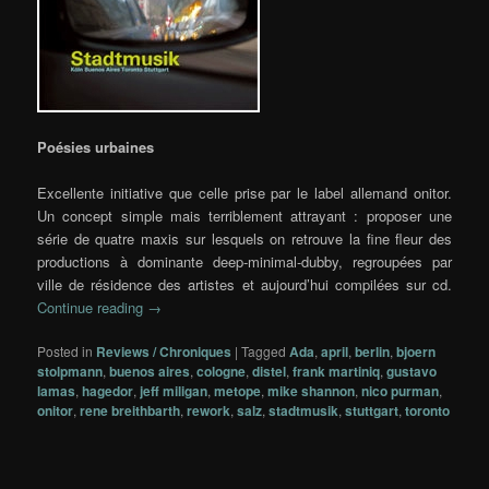
Poésies urbaines
Excellente initiative que celle prise par le label allemand onitor.
Un concept simple mais terriblement attrayant : proposer une
série de quatre maxis sur lesquels on retrouve la fine fleur des
productions à dominante deep-minimal-dubby, regroupées par
ville de résidence des artistes et aujourd’hui compilées sur cd.
Continue reading
→
Posted in
Reviews / Chroniques
|
Tagged
Ada
,
april
,
berlin
,
bjoern
stolpmann
,
buenos aires
,
cologne
,
distel
,
frank martiniq
,
gustavo
lamas
,
hagedor
,
jeff miligan
,
metope
,
mike shannon
,
nico purman
,
onitor
,
rene breithbarth
,
rework
,
salz
,
stadtmusik
,
stuttgart
,
toronto