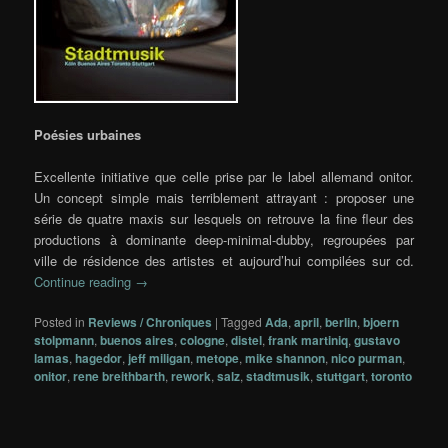
Poésies urbaines
Excellente initiative que celle prise par le label allemand onitor.
Un concept simple mais terriblement attrayant : proposer une
série de quatre maxis sur lesquels on retrouve la fine fleur des
productions à dominante deep-minimal-dubby, regroupées par
ville de résidence des artistes et aujourd’hui compilées sur cd.
Continue reading
→
Posted in
Reviews / Chroniques
|
Tagged
Ada
,
april
,
berlin
,
bjoern
stolpmann
,
buenos aires
,
cologne
,
distel
,
frank martiniq
,
gustavo
lamas
,
hagedor
,
jeff miligan
,
metope
,
mike shannon
,
nico purman
,
onitor
,
rene breithbarth
,
rework
,
salz
,
stadtmusik
,
stuttgart
,
toronto