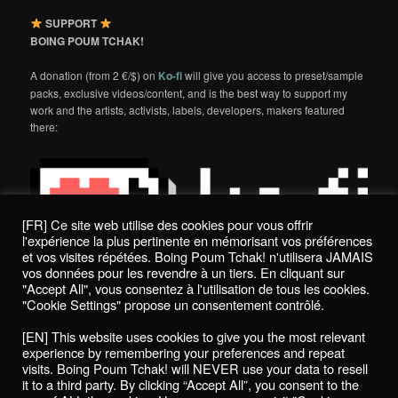
SUPPORT
BOING POUM TCHAK!
A donation (from 2 €/$) on
Ko-fi
will give you access to preset/sample
packs, exclusive videos/content, and is the best way to support my
work and the artists, activists, labels, developers, makers featured
there:
[FR] Ce site web utilise des cookies pour vous offrir
l'expérience la plus pertinente en mémorisant vos préférences
et vos visites répétées. Boing Poum Tchak! n'utilisera JAMAIS
vos données pour les revendre à un tiers. En cliquant sur
"Accept All", vous consentez à l'utilisation de tous les cookies.
"Cookie Settings" propose un consentement contrôlé.
Politique de confidentialité / Privacy Policy
[EN] This website uses cookies to give you the most relevant
Boing Poum Tchak! - 2022
experience by remembering your preferences and repeat
visits. Boing Poum Tchak! will NEVER use your data to resell
it to a third party. By clicking “Accept All”, you consent to the