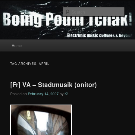
Skip
Skip
to
to
Sear
primary
secondary
content
content
Boing Poum Tchak!
Main
Home
menu
TAG ARCHIVES:
APRIL
[Fr] VA – Stadtmusik (onitor)
Posted on
February 14, 2007
by
K!