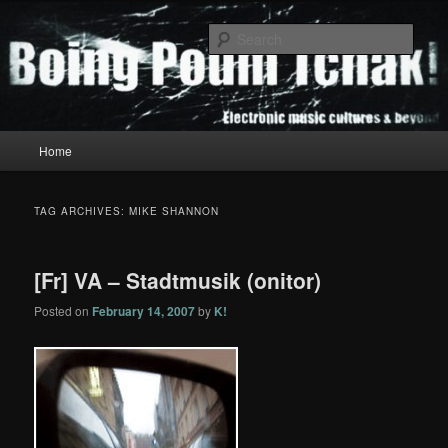
Skip
Skip
to
to
Sear
primary
secondary
content
content
Boing Poum Tchak!
Main
Home
menu
TAG ARCHIVES:
MIKE SHANNON
[Fr] VA – Stadtmusik (onitor)
Posted on
February 14, 2007
by
K!