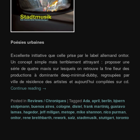
Poésies urbaines
Excellente initiative que celle prise par le label allemand onitor.
Un concept simple mais terriblement attrayant : proposer une
série de quatre maxis sur lesquels on retrouve la fine fleur des
productions à dominante deep-minimal-dubby, regroupées par
ville de résidence des artistes et aujourd’hui compilées sur cd.
Continue reading
→
Posted in
Reviews / Chroniques
|
Tagged
Ada
,
april
,
berlin
,
bjoern
stolpmann
,
buenos aires
,
cologne
,
distel
,
frank martiniq
,
gustavo
lamas
,
hagedor
,
jeff miligan
,
metope
,
mike shannon
,
nico purman
,
onitor
,
rene breithbarth
,
rework
,
salz
,
stadtmusik
,
stuttgart
,
toronto