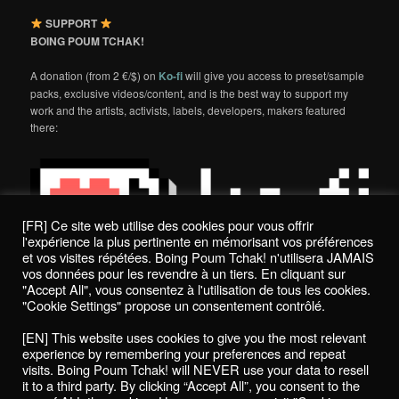
SUPPORT
BOING POUM TCHAK!
A donation (from 2 €/$) on
Ko-fi
will give you access to preset/sample
packs, exclusive videos/content, and is the best way to support my
work and the artists, activists, labels, developers, makers featured
there:
[FR] Ce site web utilise des cookies pour vous offrir
l'expérience la plus pertinente en mémorisant vos préférences
et vos visites répétées. Boing Poum Tchak! n'utilisera JAMAIS
vos données pour les revendre à un tiers. En cliquant sur
"Accept All", vous consentez à l'utilisation de tous les cookies.
"Cookie Settings" propose un consentement contrôlé.
Politique de confidentialité / Privacy Policy
[EN] This website uses cookies to give you the most relevant
Boing Poum Tchak! - 2022
experience by remembering your preferences and repeat
visits. Boing Poum Tchak! will NEVER use your data to resell
it to a third party. By clicking “Accept All”, you consent to the