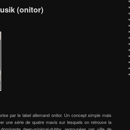
usik (onitor)
e prise par le label allemand onitor. Un concept simple mais
oser une série de quatre maxis sur lesquels on retrouve la
 dominante deep-minimal-dubby, regroupées par ville de