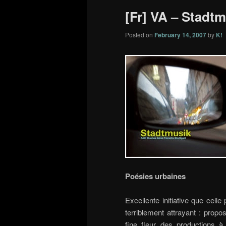
[Fr] VA – Stadtm
Posted on
February 14, 2007
by
K!
Poésies urbaines
Excellente initiative que cell
terriblement attrayant : prop
fine fleur des productions à