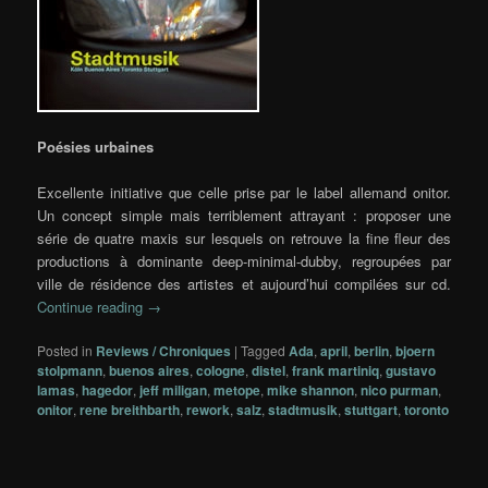
Poésies urbaines
Excellente initiative que celle prise par le label allemand onitor.
Un concept simple mais terriblement attrayant : proposer une
série de quatre maxis sur lesquels on retrouve la fine fleur des
productions à dominante deep-minimal-dubby, regroupées par
ville de résidence des artistes et aujourd’hui compilées sur cd.
Continue reading
→
Posted in
Reviews / Chroniques
|
Tagged
Ada
,
april
,
berlin
,
bjoern
stolpmann
,
buenos aires
,
cologne
,
distel
,
frank martiniq
,
gustavo
lamas
,
hagedor
,
jeff miligan
,
metope
,
mike shannon
,
nico purman
,
onitor
,
rene breithbarth
,
rework
,
salz
,
stadtmusik
,
stuttgart
,
toronto