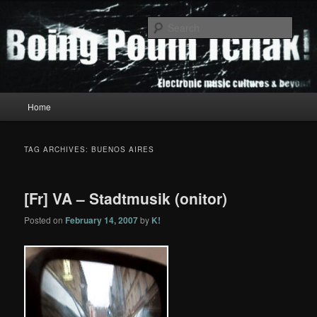
Skip
Skip
to
to
Sear
primary
secondary
content
content
Boing Poum Tchak!
Main
Home
menu
TAG ARCHIVES:
BUENOS AIRES
[Fr] VA – Stadtmusik (onitor)
Posted on
February 14, 2007
by
K!