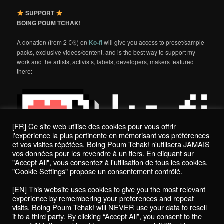
SUPPORT
BOING POUM TCHAK!
A donation (from 2 €/$) on
Ko-fi
will give you access to preset/sample
packs, exclusive videos/content, and is the best way to support my
work and the artists, activists, labels, developers, makers featured
there:
[FR] Ce site web utilise des cookies pour vous offrir
l'expérience la plus pertinente en mémorisant vos préférences
et vos visites répétées. Boing Poum Tchak! n'utilisera JAMAIS
vos données pour les revendre à un tiers. En cliquant sur
"Accept All", vous consentez à l'utilisation de tous les cookies.
"Cookie Settings" propose un consentement contrôlé.
Politique de confidentialité / Privacy Policy
[EN] This website uses cookies to give you the most relevant
Boing Poum Tchak! - 2022
experience by remembering your preferences and repeat
visits. Boing Poum Tchak! will NEVER use your data to resell
it to a third party. By clicking “Accept All”, you consent to the