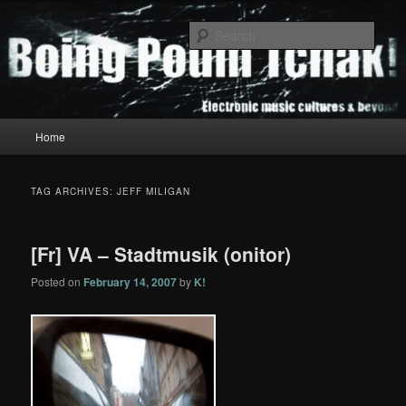
Skip
Skip
to
to
Sear
primary
secondary
content
content
Boing Poum Tchak!
Main
Home
menu
TAG ARCHIVES:
JEFF MILIGAN
[Fr] VA – Stadtmusik (onitor)
Posted on
February 14, 2007
by
K!