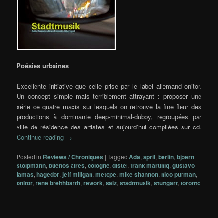
Poésies urbaines
Excellente initiative que celle prise par le label allemand onitor.
Un concept simple mais terriblement attrayant : proposer une
série de quatre maxis sur lesquels on retrouve la fine fleur des
productions à dominante deep-minimal-dubby, regroupées par
ville de résidence des artistes et aujourd’hui compilées sur cd.
Continue reading
→
Posted in
Reviews / Chroniques
|
Tagged
Ada
,
april
,
berlin
,
bjoern
stolpmann
,
buenos aires
,
cologne
,
distel
,
frank martiniq
,
gustavo
lamas
,
hagedor
,
jeff miligan
,
metope
,
mike shannon
,
nico purman
,
onitor
,
rene breithbarth
,
rework
,
salz
,
stadtmusik
,
stuttgart
,
toronto