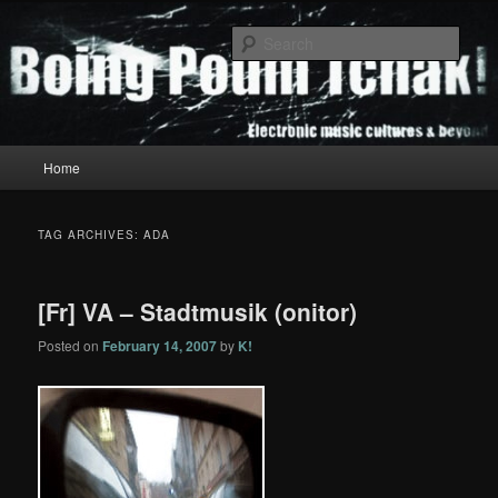
Skip
Skip
to
to
Sear
primary
secondary
content
content
Boing Poum Tchak!
Main
Home
menu
TAG ARCHIVES:
ADA
[Fr] VA – Stadtmusik (onitor)
Posted on
February 14, 2007
by
K!