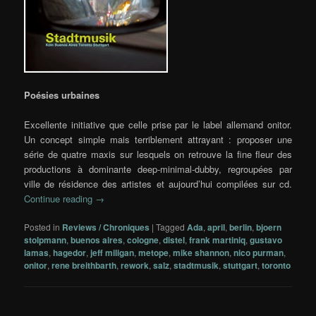
Poésies urbaines
Excellente initiative que celle prise par le label allemand onitor.
Un concept simple mais terriblement attrayant : proposer une
série de quatre maxis sur lesquels on retrouve la fine fleur des
productions à dominante deep-minimal-dubby, regroupées par
ville de résidence des artistes et aujourd’hui compilées sur cd.
Continue reading
→
Posted in
Reviews / Chroniques
|
Tagged
Ada
,
april
,
berlin
,
bjoern
stolpmann
,
buenos aires
,
cologne
,
distel
,
frank martiniq
,
gustavo
lamas
,
hagedor
,
jeff miligan
,
metope
,
mike shannon
,
nico purman
,
onitor
,
rene breithbarth
,
rework
,
salz
,
stadtmusik
,
stuttgart
,
toronto