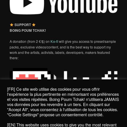
SUPPORT
BOING POUM TCHAK!
A donation (from 2 €/$) on
Ko-fi
will give you access to preset/sample
packs, exclusive videos/content, and is the best way to support my
work and the artists, activists, labels, developers, makers featured
there:
[FR] Ce site web utilise des cookies pour vous offrir
l'expérience la plus pertinente en mémorisant vos préférences
et vos visites répétées. Boing Poum Tchak! n'utilisera JAMAIS
vos données pour les revendre à un tiers. En cliquant sur
"Accept All", vous consentez à l'utilisation de tous les cookies.
"Cookie Settings" propose un consentement contrôlé.
Politique de confidentialité / Privacy Policy
[EN] This website uses cookies to give you the most relevant