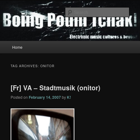
Skip
Skip
to
to
Sear
primary
secondary
content
content
Boing Poum Tchak!
Main
Home
menu
TAG ARCHIVES:
ONITOR
[Fr] VA – Stadtmusik (onitor)
Posted on
February 14, 2007
by
K!