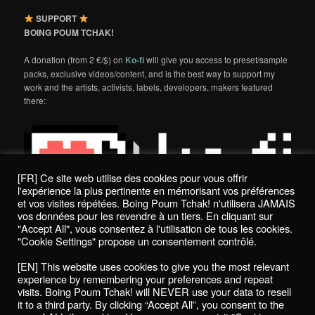
SUPPORT
BOING POUM TCHAK!
A donation (from 2 €/$) on
Ko-fi
will give you access to preset/sample
packs, exclusive videos/content, and is the best way to support my
work and the artists, activists, labels, developers, makers featured
there:
[FR] Ce site web utilise des cookies pour vous offrir
l'expérience la plus pertinente en mémorisant vos préférences
et vos visites répétées. Boing Poum Tchak! n'utilisera JAMAIS
vos données pour les revendre à un tiers. En cliquant sur
"Accept All", vous consentez à l'utilisation de tous les cookies.
"Cookie Settings" propose un consentement contrôlé.
Politique de confidentialité / Privacy Policy
[EN] This website uses cookies to give you the most relevant
Boing Poum Tchak! - 2022
experience by remembering your preferences and repeat
visits. Boing Poum Tchak! will NEVER use your data to resell
it to a third party. By clicking “Accept All”, you consent to the