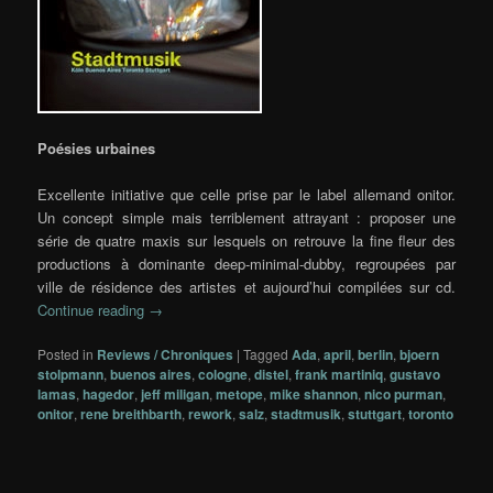
Poésies urbaines
Excellente initiative que celle prise par le label allemand onitor.
Un concept simple mais terriblement attrayant : proposer une
série de quatre maxis sur lesquels on retrouve la fine fleur des
productions à dominante deep-minimal-dubby, regroupées par
ville de résidence des artistes et aujourd’hui compilées sur cd.
Continue reading
→
Posted in
Reviews / Chroniques
|
Tagged
Ada
,
april
,
berlin
,
bjoern
stolpmann
,
buenos aires
,
cologne
,
distel
,
frank martiniq
,
gustavo
lamas
,
hagedor
,
jeff miligan
,
metope
,
mike shannon
,
nico purman
,
onitor
,
rene breithbarth
,
rework
,
salz
,
stadtmusik
,
stuttgart
,
toronto