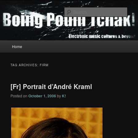
Skip
Skip
to
to
Sear
primary
secondary
content
content
Boing Poum Tchak!
Main
Home
menu
TAG ARCHIVES:
FIRM
[Fr] Portrait d’André Kraml
Posted on
October 1, 2006
by
K!