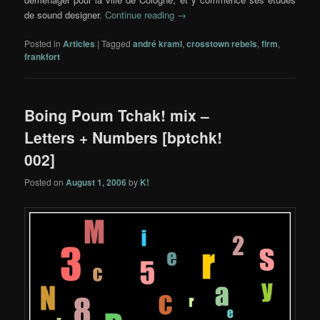
de sound designer.
Continue reading
→
Posted in
Articles
|
Tagged
andré kraml
,
crosstown rebels
,
firm
,
frankfort
Boing Poum Tchak! mix –
Letters + Numbers [bptchk!
002]
Posted on
August 1, 2006
by
K!