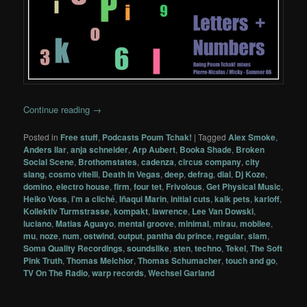
Continue reading
→
Posted in
Free stuff
,
Podcasts Poum Tchak!
|
Tagged
Alex Smoke
,
Anders Ilar
,
anja schneider
,
Arp Aubert
,
Booka Shade
,
Broken
Social Scene
,
Brothomstates
,
cadenza
,
circus company
,
city
slang
,
cosmo vitelli
,
Death In Vegas
,
deep
,
defrag
,
dial
,
Dj Koze
,
domino
,
electro house
,
firm
,
four tet
,
Frivolous
,
Get Physical Music
,
Heiko Voss
,
i'm a cliché
,
Iñaqui Marin
,
initial cuts
,
kalk pets
,
karloff
,
Kollektiv Turmstrasse
,
kompakt
,
lawrence
,
Lee Van Dowski
,
luciano
,
Matias Aguayo
,
mental groove
,
minimal
,
mirau
,
mobilee
,
mu
,
noze
,
num
,
ostwind
,
output
,
pantha du prince
,
regular
,
slam
,
Soma Quality Recordings
,
soundslike
,
sten
,
techno
,
Tekel
,
The Soft
Pink Truth
,
Thomas Melchior
,
Thomas Schumacher
,
touch and go
,
TV On The Radio
,
warp records
,
Wechsel Garland