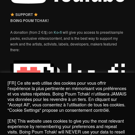
SUPPORT
BOING POUM TCHAK!
A donation (from 2 €/$) on
Ko-fi
will give you access to preset/sample
packs, exclusive videos/content, and is the best way to support my
work and the artists, activists, labels, developers, makers featured
there:
[FR] Ce site web utilise des cookies pour vous offrir
l'expérience la plus pertinente en mémorisant vos préférences
et vos visites répétées. Boing Poum Tchak! n'utilisera JAMAIS
vos données pour les revendre à un tiers. En cliquant sur
"Accept All", vous consentez à l'utilisation de tous les cookies.
"Cookie Settings" propose un consentement contrôlé.
Politique de confidentialité / Privacy Policy
[EN] This website uses cookies to give you the most relevant
Boing Poum Tchak! - 2022
experience by remembering your preferences and repeat
visits. Boing Poum Tchak! will NEVER use your data to resell