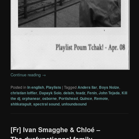
Continue reading
→
Posted in
In english
,
Playlists
|
Tagged
Anders Ilar
,
Boys Noize
,
christian loffler
,
Dapayk Solo
,
delsin
,
feadz
,
Fenin
,
John Tejada
,
Kill
the dj
,
orphanear
,
osborne
,
Portishead
,
Quince
,
Remote
,
shitkatapult
,
spectral sound
,
unfoundsound
[Fr] Ivan Smagghe & Chloé –