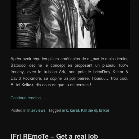
Après avoir reçu les piliers américains de m_nus le mois dernier,
Batocool décline le concept en proposant un plateau 100%
frenchy, avec le trublion Ark, son pote le bricol’boy Krikor &
David Rockmore, sa copine un poil barrée. Houuuu… trop cool.
Et toi
Krikor
, dis nous ce que tu en penses !
Continue reading
→
Posted in
Interviews
|
Tagged
ark
,
karat
,
Kill the dj
,
krikor
[Fr] REmoTe – Get a real job