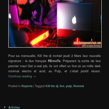
Pour sa mensuelle, Kill the dj invitait jeudi 2 Mars leur nouvelle
signature : le duo français
REmoTe
.
Préparant la sortie de leur
premier maxi
Get a real job
, ils ont offert un live où se mêle dark
minimal electro et acid, au Pulp, et c’était plutôt réussi.
Continue reading
→
Posted in
Reports
|
Tagged
Kill the dj
,
live
,
pulp
,
Remote
Articles