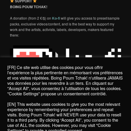
SUPPORT
BOING POUM TCHAK!
A donation (from 2 €/$) on
Ko-fi
will give you access to preset/sample
packs, exclusive videos/content, and is the best way to support my
work and the artists, activists, labels, developers, makers featured
there:
[FR] Ce site web utilise des cookies pour vous offrir
l'expérience la plus pertinente en mémorisant vos préférences
et vos visites répétées. Boing Poum Tchak! n'utilisera JAMAIS
vos données pour les revendre à un tiers. En cliquant sur
"Accept All", vous consentez à l'utilisation de tous les cookies.
"Cookie Settings" propose un consentement contrôlé.
Politique de confidentialité / Privacy Policy
[EN] This website uses cookies to give you the most relevant
Boing Poum Tchak! - 2022
experience by remembering your preferences and repeat
visits. Boing Poum Tchak! will NEVER use your data to resell
it to a third party. By clicking “Accept All”, you consent to the
use of ALL the cookies. However, you may visit "Cookie
Settings" to provide a controlled consent.