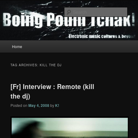
Skip
Skip
to
to
Sear
primary
secondary
content
content
Boing Poum Tchak!
Main
Home
menu
TAG ARCHIVES:
KILL THE DJ
[Fr] Interview : Remote (kill
the dj)
Posted on
May 4, 2008
by
K!