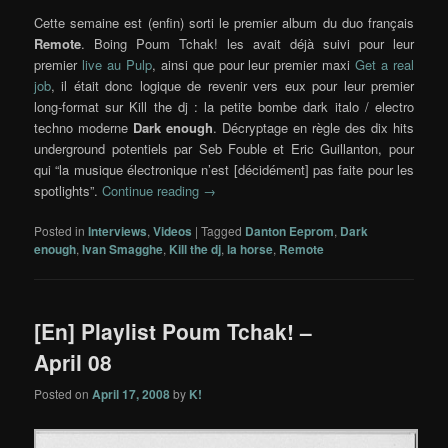
Cette semaine est (enfin) sorti le premier album du duo français
Remote
. Boing Poum Tchak! les avait déjà suivi pour leur
premier
live au Pulp
, ainsi que pour leur premier maxi
Get a real
job
, il était donc logique de revenir vers eux pour leur premier
long-format sur Kill the dj : la petite bombe dark italo / electro
techno moderne
Dark enough
. Décryptage en règle des dix hits
underground potentiels par Seb Fouble et Eric Guillanton, pour
qui “la musique électronique n’est [décidément] pas faite pour les
spotlights”.
Continue reading
→
Posted in
Interviews
,
Videos
|
Tagged
Danton Eeprom
,
Dark
enough
,
Ivan Smagghe
,
Kill the dj
,
la horse
,
Remote
[En] Playlist Poum Tchak! –
April 08
Posted on
April 17, 2008
by
K!