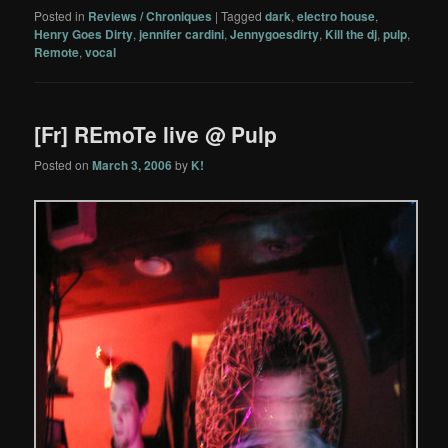
Posted in
Reviews / Chroniques
|
Tagged
dark
,
electro house
,
Henry Goes Dirty
,
jennifer cardini
,
Jennygoesdirty
,
Kill the dj
,
pulp
,
Remote
,
vocal
[Fr] REmoTe live @ Pulp
Posted on
March 3, 2006
by
K!