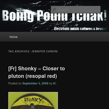
Skip
Skip
to
to
Sear
primary
secondary
content
content
Boing Poum Tchak!
Main
Home
menu
TAG ARCHIVES:
JENNIFER CARDINI
[Fr] Shonky – Closer to
pluton (resopal red)
Posted on
September 3, 2006
by
K!