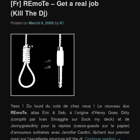
[Fr] REmoTe – Get a real job
(Kill The Dj)
Posted on
March 9, 2006
by
K!
Yess ! Du lourd du coté de chez nous ! Le nouveau duo
REmoTe
, alias Eric & Seb, à l’origine d’Henry Goes Dirty
(compilé par Ivan Smagghe sur Suck my deck) et de
Jennygoesdirty pour la reprise (casse-gueule sur le papier)
d’amoureux solitaires avec Jennifer Cardini, lâchent leur premier
maxi sur l’excellente structure kill the dj.
Continue reading
→