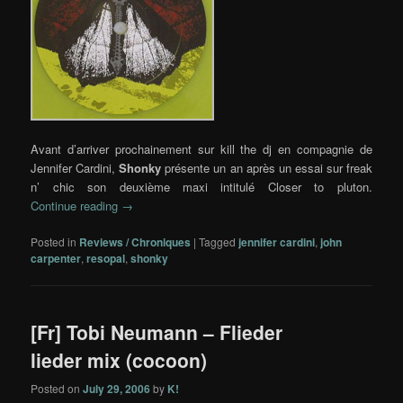
Avant d’arriver prochainement sur kill the dj en compagnie de
Jennifer Cardini,
Shonky
présente un an après un essai sur freak
n’ chic son deuxième maxi intitulé Closer to pluton.
Continue reading
→
Posted in
Reviews / Chroniques
|
Tagged
jennifer cardini
,
john
carpenter
,
resopal
,
shonky
[Fr] Tobi Neumann – Flieder
lieder mix (cocoon)
Posted on
July 29, 2006
by
K!