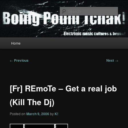
Skip
to
Sear
primary
content
Boing Poum Tchak!
Main
Home
menu
Post
←
Previous
Next
→
navigation
[Fr] REmoTe – Get a real job
(Kill The Dj)
Posted on
March 9, 2006
by
K!