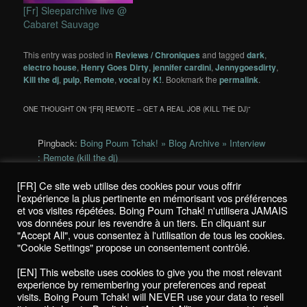
[Fr] Sleeparchive live @
Cabaret Sauvage
This entry was posted in
Reviews / Chroniques
and tagged
dark
,
electro house
,
Henry Goes Dirty
,
jennifer cardini
,
Jennygoesdirty
,
Kill the dj
,
pulp
,
Remote
,
vocal
by
K!
. Bookmark the
permalink
.
ONE THOUGHT ON “
[FR] REMOTE – GET A REAL JOB (KILL THE DJ)
”
Pingback:
Boing Poum Tchak! » Blog Archive » Interview
: Remote (kill the dj)
[FR] Ce site web utilise des cookies pour vous offrir
Comments are closed.
l'expérience la plus pertinente en mémorisant vos préférences
et vos visites répétées. Boing Poum Tchak! n'utilisera JAMAIS
vos données pour les revendre à un tiers. En cliquant sur
"Accept All", vous consentez à l'utilisation de tous les cookies.
"Cookie Settings" propose un consentement contrôlé.
Politique de confidentialité / Privacy Policy
[EN] This website uses cookies to give you the most relevant
Boing Poum Tchak! - 2022
experience by remembering your preferences and repeat
visits. Boing Poum Tchak! will NEVER use your data to resell