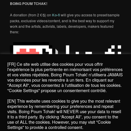
BOING POUM TCHAK!
A donation (from 2 €/$) on
Ko-fi
will give you access to preset/sample
packs, exclusive videos/content, and is the best way to support my
work and the artists, activists, labels, developers, makers featured
there:
[FR] Ce site web utilise des cookies pour vous offrir
l'expérience la plus pertinente en mémorisant vos préférences
et vos visites répétées. Boing Poum Tchak! n'utilisera JAMAIS
vos données pour les revendre à un tiers. En cliquant sur
"Accept All", vous consentez à l'utilisation de tous les cookies.
"Cookie Settings" propose un consentement contrôlé.
Politique de confidentialité / Privacy Policy
[EN] This website uses cookies to give you the most relevant
Boing Poum Tchak! - 2022
experience by remembering your preferences and repeat
visits. Boing Poum Tchak! will NEVER use your data to resell
it to a third party. By clicking “Accept All”, you consent to the
use of ALL the cookies. However, you may visit "Cookie
Settings" to provide a controlled consent.