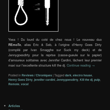
Yess ! Du lourd du coté de chez nous ! Le nouveau duo
REmoTe
, alias Eric & Seb, à l’origine d’Henry Goes Dirty
(compilé par Ivan Smagghe sur Suck my deck) et de
Jennygoesdirty pour la reprise (casse-gueule sur le papier)
d’amoureux solitaires avec Jennifer Cardini, lâchent leur premier
maxi sur l’excellente structure kill the dj.
Continue reading
→
Posted in
Reviews / Chroniques
|
Tagged
dark
,
electro house
,
Henry Goes Dirty
,
jennifer cardini
,
Jennygoesdirty
,
Kill the dj
,
pulp
,
Remote
,
vocal
Articles