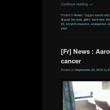
Continue reading
→
Posted in
News
|
Tagged
aaron carl
dj pour les nuls
,
gilb'r
,
hard wax
,
he
23
,
scratch massive
,
seaquence
,
s
xhin
[Fr] News : Aaro
cancer
Posted on
September 29, 2010
by
K