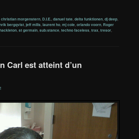
,
christian morgenstern
,
D.I.E.
,
danuel tate
,
delta funktionen
,
dj deep
,
nrik bergqvist
,
jeff mills
,
laurent ho
,
mj cole
,
orlando voorn
,
Roger
hackleton
,
st germain
,
sub:stance
,
techno faceless
,
trax
,
tresor
,
n Carl est atteint d’un
!