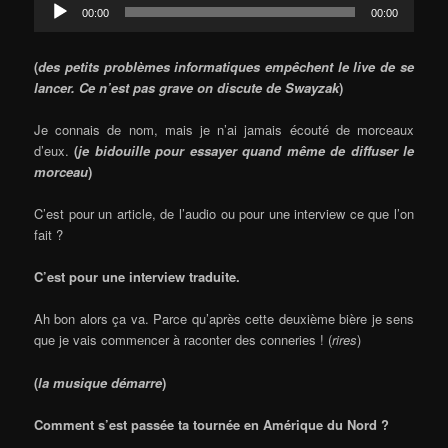
Audio
00:00
00:00
Player
(
des petits problèmes informatiques empêchent le live de se
lancer. Ce n’est pas grave on discute de Swayzak
)
Je connais de nom, mais je n’ai jamais écouté de morceaux
d’eux.
(
je bidouille pour essayer quand même de diffuser le
morceau
)
C’est pour un article, de l’audio ou pour une interview ce que l’on
fait ?
C’est pour une interview traduite.
Ah bon alors ça va. Parce qu’après cette deuxième bière je sens
que je vais commencer à raconter des conneries ! (
rires
)
(
la musique démarre
)
Comment s’est passée ta tournée en Amérique du Nord ?