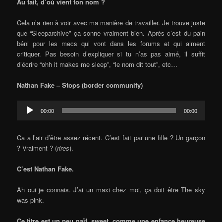
Au fait, d’où vient ton nom ?
Cela n’a rien à voir avec ma manière de travailler. Je trouve juste
que “Sleeparchive” ça sonne vraiment bien. Après c’est du pain
béni pour les mecs qui vont dans les forums et qui aiment
critiquer. Pas besoin d’expliquer si tu n’as pas aimé, il suffit
d’écrire “ohh it makes me sleep”, “le nom dit tout”, etc…
Nathan Fake – Stops (border community)
Audio
00:00
00:00
Player
Ca a l’air d’être assez récent. C’est fait par une fille ? Un garçon
? Vraiment ? (
rires
).
C’est Nathan Fake.
Ah oui je connais. J’ai un maxi chez moi, ça doit être The sky
was pink.
Ce titre est un peu naïf, sweet, comme une enfance heureuse