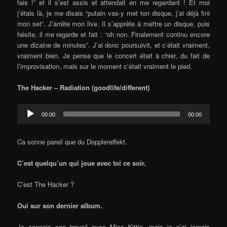
fais !” et il s’est assis et attendait en me regardant ! Et moi
j’étais là, je me disais “putain vas-y met ton disque, j’ai déjà fini
mon set”. J’arrête mon live. Il s’apprête à mettre un disque, puis
hésite, il me regarde et fait : “oh non. Finalement continu encore
une dizaine de minutes”. J’ai donc poursuivit, et c’était vraiment,
vraiment bien. Je pense que le concert était à chier, du fait de
l’improvisation, mais sur le moment c’était vraiment le pied.
The Hacker – Radiation (goodlife/different)
Audio
00:00
00:00
Player
Ca sonne pareil que du Dopplereffekt.
C’est quelqu’un qui joue avec toi ce soir.
C’est The Hacker ?
Oui sur son dernier album.
Je connais son travail avec Miss Kittin, mais je n’ai jamais