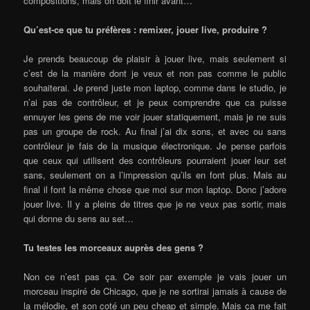
compositions, mais on doit le finir avant…
Qu’est-ce que tu préfères : remixer, jouer live, produire ?
Je prends beaucoup de plaisir à jouer live, mais seulement si
c’est de la manière dont je veux et non pas comme le public
souhaiterai. Je prend juste mon laptop, comme dans le studio, je
n’ai pas de contrôleur, et je peux comprendre que ca puisse
ennuyer les gens de me voir jouer statiquement, mais je ne suis
pas un groupe de rock. Au final j’ai dix sons, et avec ou sans
contrôleur je fais de la musique électronique. Je pense parfois
que ceux qui utilisent des contrôleurs pourraient jouer leur set
sans, seulement on a l’impression qu’ils en font plus. Mais au
final il font la même chose que moi sur mon laptop. Donc j’adore
jouer live. Il y a pleins de titres que je ne veux pas sortir, mais
qui donne du sens au set…
Tu testes les morceaux auprès des gens ?
Non ce n’est pas ça. Ce soir par exemple je vais jouer un
morceau inspiré de Chicago, que je ne sortirai jamais à cause de
la mélodie, et son coté un peu cheap et simple. Mais ça me fait