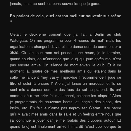
jamais, mais ce sont les bons souvenirs que je garde.
En parlant de cela, quel est ton meilleur souvenir sur scène
?
C’était le deuxième concert que j’ai fait à Berlin au club
Watergate. On me programme pour 4 heures du mat’ mais les
organisateurs changent d’avis et me demandent de commencer à
3h30. Ok. Je joue mon set pendant une heure, je le termine,
quand soudain, on m’annonce que le dj qui joue après moi n’est
pas encore arrivé. Un silence de mort envahi le club. Et à ce
moment là, quatre de mes meilleurs amis qui étaient dans la
salle me lancent “hey vas-y improvise ! recommence ! joue ce
titre et celui là encore !” Alors j’ai lancé un morceau, et ils se
sont mis à danser comme des fous du sol au plafond. Ils ont
commencé à me crier “et maintenant, balance les claps !” Alors
je programmais de nouveaux beats, et lançais des claps, des
kicks, etc. En fait je n’aime pas improviser. C’était juste parce
qu’il y avait mes amis dans la salle et un feeling entre nous que
j’ai continué à jouer, car je me foutais des clubbers autour. Et
quand le dj est finalement arrivé il m’a dit “c’est cool ce que tu