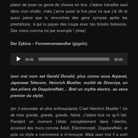
plaisir de jouer ce genre de choses en live. J’adore travailler seul
dans mon studio, mais j’aime aussi le live pour ce que j’ai dit et
aussi parce que tu rencontres des gens sympas après les
prestations, à qui tu payes des coups avec tes tickets boissons.
Des mecs comme toi par exemple ! (
rires
)
Der Zyklus – Formenverwandler (gigolo)
Audio
00:00
00:00
Player
(
son vrai nom est Gerald Donald, plus connu sous Arpanet,
Japenese Telecom, Heinrich Mueller, moitié de Drexciya, un
des piliers de Dopplereffekt… Bref un mythe electro, au sens
premier du style
)
(
en 3 secondes et ultra enthousiaste
) C’est Heinrich Mueller ! Un
de mes grands, grands, grands, héros. J’adore tout ce qu’il fait.
Pendant un moment j’étais complètement dans l’electro,
écoutant des trucs comme Adult, Electromorph, Dopplereffekt, et
puis ce style a commencé à m’ennuyer. Mais pour moi il a sorti