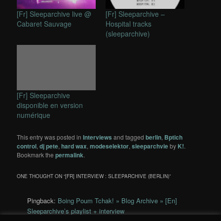
[Fr] Sleeparchive live @
[Fr] Sleeparchive –
Cabaret Sauvage
Hospital tracks
(sleeparchive)
[Fr] Sleeparchive
disponible en version
numérique
This entry was posted in
Interviews
and tagged
berlin
,
Bptich
control
,
dj pete
,
hard wax
,
modeselektor
,
sleeparchvie
by
K!
.
Bookmark the
permalink
.
ONE THOUGHT ON “
[FR] INTERVIEW : SLEEPARCHIVE (BERLIN)
”
Pingback:
Boing Poum Tchak! » Blog Archive » [En]
Sleeparchive’s playlist + interview