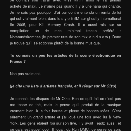
acheté de maxi. Je n’aime pas quand il y a une nana qui chante.
Je ne sais pas pourquoi. J’ai par contre entendu un remix de lui
qui est vraiment bien, dans le style EBM sur ghostly international
fin 2005, pour Kill Memory Crash. Il a aussi mis sur sa
compilation un de mes minimal tracks préféré :
Notstandskomitee (le premier titre de son mix a.n.d.n.o.w.). Donc
je trouve qu’il sélectionne plutôt de la bonne musique.
Tu connais un peu les artistes de la scène électronique en
France ?
Non pas vraiment.
(
je cite une liste d’artistes français, et il réagit sur Mr Oizo
)
Je connais les disques de Mr Oizo. Bon ce qu’il fait ce n’est pas
ma tasse de thé, mais je pense qu’il produit de la musique
vraiment bien, à la fois barrée et pleine de bonnes idées. C’est
sûrement un grand artiste et j’ai joué une fois avec lui à New-
York. Les gens étaient fou sur son live. Il y avait Feadz aussi, et
ce gars est super cool. Il jouait du Run DMC, ce genre de son.