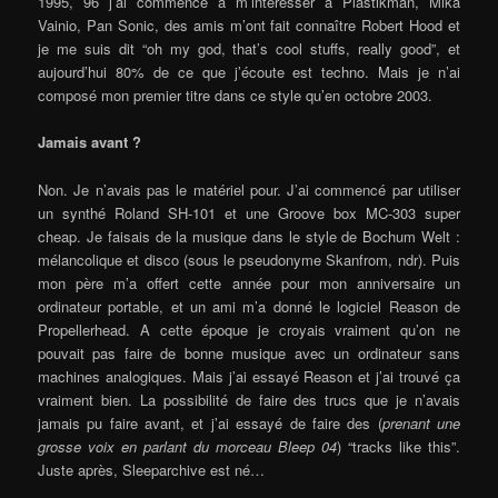
1995, 96 j’ai commencé à m’intéresser à Plastikman, Mika
Vainio, Pan Sonic, des amis m’ont fait connaître Robert Hood et
je me suis dit “oh my god, that’s cool stuffs, really good”, et
aujourd’hui 80% de ce que j’écoute est techno. Mais je n’ai
composé mon premier titre dans ce style qu’en octobre 2003.
Jamais avant ?
Non. Je n’avais pas le matériel pour. J’ai commencé par utiliser
un synthé Roland SH-101 et une Groove box MC-303 super
cheap. Je faisais de la musique dans le style de Bochum Welt :
mélancolique et disco (sous le pseudonyme Skanfrom, ndr). Puis
mon père m’a offert cette année pour mon anniversaire un
ordinateur portable, et un ami m’a donné le logiciel Reason de
Propellerhead. A cette époque je croyais vraiment qu’on ne
pouvait pas faire de bonne musique avec un ordinateur sans
machines analogiques. Mais j’ai essayé Reason et j’ai trouvé ça
vraiment bien. La possibilité de faire des trucs que je n’avais
jamais pu faire avant, et j’ai essayé de faire des (
prenant une
grosse voix en parlant du morceau Bleep 04
) “tracks like this”.
Juste après, Sleeparchive est né…