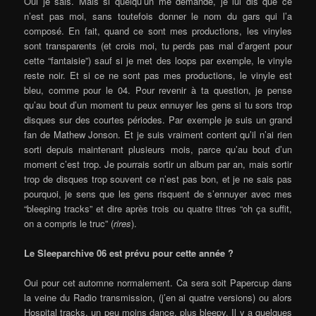
Oui je sais. Mais si quelqu’un me demande, je lui dis que ce
n’est pas moi, sans toutefois donner le nom du gars qui l’a
composé. En fait, quand ce sont mes productions, les vinyles
sont transparents (et crois moi, tu perds pas mal d’argent pour
cette “fantaisie”) sauf si je met des loops par exemple, le vinyle
reste noir. Et si ce ne sont pas mes productions, le vinyle est
bleu, comme pour le 04. Pour revenir à ta question, je pense
qu’au bout d’un moment tu peux ennuyer les gens si tu sors trop
disques sur des courtes périodes. Par exemple je suis un grand
fan de Mathew Jonson. Et je suis vraiment content qu’il n’ai rien
sorti depuis maintenant plusieurs mois, parce qu’au bout d’un
moment c’est trop. Je pourrais sortir un album par an, mais sortir
trop de disques trop souvent ce n’est pas bon, et je ne sais pas
pourquoi, je sens que les gens risquent de s’ennuyer avec mes
“bleeping tracks” et dire après trois ou quatre titres “oh ça suffit,
on a compris le truc” (
rires
).
Le Sleeparchive 06 est prévu pour cette année ?
Oui pour cet automne normalement. Ca sera soit Papercup dans
la veine du Radio transmission, (j’en ai quatre versions) ou alors
Hospital tracks, un peu moins dance, plus bleepy. Il y a quelques