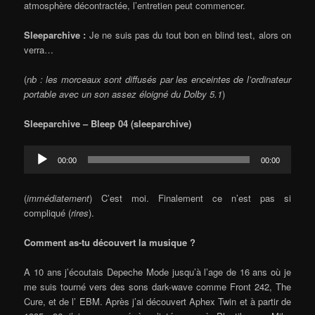
atmosphère décontractée, l’entretien peut commencer.
Sleeparchive :
Je ne suis pas du tout bon en blind test, alors on
verra…
(
nb :
les morceaux sont diffusés par les enceintes de l’ordinateur
portable avec un son assez éloigné du
Dolby 5.1
)
Sleeparchive – Bleep 04 (sleeparchive)
Audio
00:00
00:00
Player
(
immédiatement
) C’est moi. Finalement ce n’est pas si
compliqué (
rires
).
Comment as-tu découvert la musique ?
A 10 ans j’écoutais Depeche Mode jusqu’à l’age de 16 ans où je
me suis tourné vers des sons dark-wave comme Front 242, The
Cure, et de l’ EBM. Après j’ai découvert Aphex Twin et à partir de