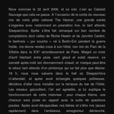
Nous sommes le 22 avril 2006, et ce soir, c’est au Cabaret
Sauvage que cela se passe. A l’occasion de la sortie du nouveau
mix de notre pilier national The Hacker, une grande soirée
s’organise avec notamment en prestation live, le tant attendu
Sleeparchive. Après s’être fait remarqué sur bon nombre de
compilations dont celles de Richie Hawtin et de Jennifer Cardini,
le berlinois « pur souche » né à Berlin-Est pendant la guerre
froide, me donne rendez-vous à son hôtel, non loin du Parc de la
Villette dans le XIX° arrondissement de Paris. Malgré un mois
d’avril hésitant entre pluie, vent glacé et soleil réservé, ce
samedi après-midi est étonnamment chaud, et marque peut-être
le retour tant attendu d’un printemps qui se fait plus que désirer.
18 h, nous nous saluons dans le hall où Sleeparchive
m’attendait, et après avoir échangés quelques politesses,
décidons d’aller nous installer sur la terrasse du bar de l’hôtel.
Les oiseaux gazouillent, l’air est agréable, je lui explique le
fonctionnement de cette interview : pour chaque thème, une
chanson sera jouée en rapport avec la suite de questions
posées. Après avoir décapsulées nos bières et s’être mis (assez
rapidement) dans l’ambiance, enregistreur déclenché,