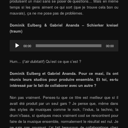
produisent un maxi sans se poser de questions… Mais en même
temps si les gens aiment ce qui sort (que je trouve cela bon ou
mauvais), ça ne me pose pas de problèmes.
Dominik Eulberg & Gabriel Ananda – Schierker kreisel
(traum)
Audio
00:00
00:00
Player
Hum… (
l’air dubitatif
) Qu’est ce que c’est ?
Dominik Eulberg et Gabriel Ananda. Pour ce maxi, ils ont
réunis leurs studios pour produire ensemble. Et toi, es-tu
intéressé par le fait de collaborer avec un autre ?
Non pas vraiment. Penses-tu que ce titre est meilleur que si il
avait été produit par un seul gars ? Je pense que, même dans
des styles de musiques comme le rock, l’indus, la techno, la
drum’n’bass, si quelques mecs vraiment cool se rencontrent pour
faire de la musique ensemble, normalement le résultat est nul. Je
ne sais pas pourquoi, j’ai fait beaucoup de collaborations chez