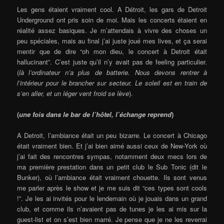
Les gens étaient vraiment cool. A Détroit, les gars de Detroit
Underground ont pris soin de moi. Mais les concerts étaient en
réalité assez basiques. Je m’attendais à vivre des choses un
peu spéciales, mais au final j’ai juste joué mes lives, et ça serai
mentir que de dire “oh mon dieu, le concert à Detroit était
hallucinant”. C’est juste qu’il n’y avait pas de feeling particulier.
(
là l’ordinateur n’a plus de batterie. Nous devons rentrer à
l’intérieur pour le brancher sur secteur. Le soleil est en train de
s’en aller, et un léger vent froid se lève
).
(
une fois dans le bar de l’hôtel, l’échange reprend
)
A Detroit, l’ambiance était un peu bizarre. Le concert à Chicago
était vraiment bien. Et j’ai bien aimé aussi ceux de New-York où
j’ai fait des rencontres sympas, notamment deux mecs lors de
ma première prestation dans un petit club le Sub Tonic (dit le
Bunker), où l’ambiance était vraiment chouette. Ils sont venus
me parler après le show et je me suis dit “ces types sont cools
!”. Je les ai invités pour le lendemain où je jouais dans un grand
club, et comme ils n’avaient pas de tunes je les ai mis sur la
guest-list et on s’est bien marré. Je pense que je ne les reverrai