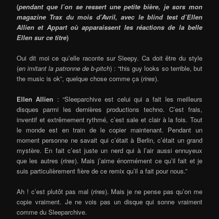
(
pendant que l’on se ressert une petite bière, je sors mon
magazine Trax du mois d’Avril, avec le blind test d’Ellen
Allien et Appart où apparaissent les réactions de la belle
Ellen sur ce titre
)
Oui dit moi ce qu’elle raconte sur Sleepy. Ca doit être du style
(
en imitant la patronne de b-pitch
) : “this guy looks so terrible, but
the music is ok”, quelque chose comme ça (
rires
).
Ellen Allien
:
“Sleeparchive est celui qui a fait les meilleurs
disques parmi les dernières productions techno. C’est frais,
inventif et extrêmement rythmé, c’est sale et clair à la fois. Tout
le monde est en train de le copier maintenant. Pendant un
moment personne ne savait qui c’était à Berlin, c’était un grand
mystère. En fait c’est juste un nerd qui à l’air aussi ennuyeux
que les autres (
rires
). Mais j’aime énormément ce qu’il fait et je
suis particulièrement fière de ce remix qu’il a fait pour nous.”
Ah ! c’est plutôt pas mal (
rires
). Mais je ne pense pas qu’on me
copie vraiment. Je ne vois pas un disque qui sonne vraiment
comme du Sleeparchive.