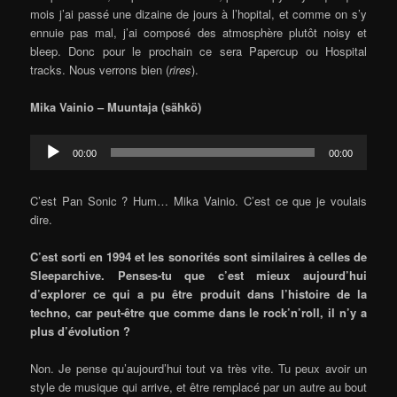
mois j’ai passé une dizaine de jours à l’hopital, et comme on s’y
ennuie pas mal, j’ai composé des atmosphère plutôt noisy et
bleep. Donc pour le prochain ce sera Papercup ou Hospital
tracks. Nous verrons bien (
rires
).
Mika Vainio – Muuntaja (sähkö)
Audio
00:00
00:00
Player
C’est Pan Sonic ? Hum… Mika Vainio. C’est ce que je voulais
dire.
C’est sorti en 1994 et les sonorités sont similaires à celles de
Sleeparchive. Penses-tu que c’est mieux aujourd’hui
d’explorer ce qui a pu être produit dans l’histoire de la
techno, car peut-être que comme dans le rock’n’roll, il n’y a
plus d’évolution ?
Non. Je pense qu’aujourd’hui tout va très vite. Tu peux avoir un
style de musique qui arrive, et être remplacé par un autre au bout