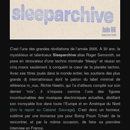
C’est l’une des grandes révélations de l’année 2005. A 30 ans, le
mystérieux et talentueux
Sleeparchive
alias Roger Semsroth, se
pose en rénovateur d’une techno minimale “bleepy” et réussi en
cinq maxis seulement à conquérir le cœur de la planète techno.
Avec ses titres joués dans le monde entier, les soutiens des plus
grands dj internationaux dont le patron du label minimal de
référence m_nus, Richie Hawtin, qui l’a d’ailleurs compilé sur son
dernier “mix”, il s’impose comme l’une des figures
incontournables des musiques électroniques actuelles, distillant
son incroyable live dans toute l’Europe et en Amérique du Nord
(
(
lire le report au Cabaret Sauvage
). C’est donc un honneur,
sublimé par une immense joie pour Boing Poum Tchak! de le
rencontrer, et par la même occasion, de faire sa première
interview en France.