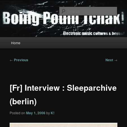
Skip
to
Sear
primary
content
Boing Poum Tchak!
Main
Home
menu
Post
←
Previous
Next
→
navigation
[Fr] Interview : Sleeparchive
(berlin)
Posted on
May 1, 2006
by
K!