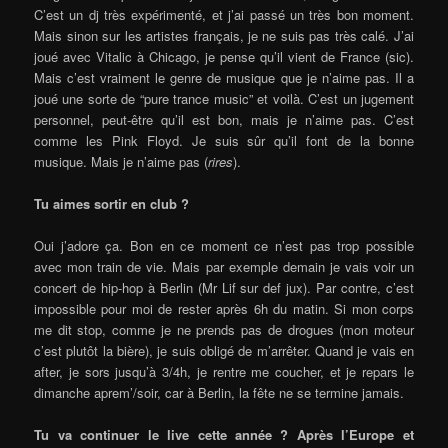
C’est un dj très expérimenté, et j’ai passé un très bon moment.
Mais sinon sur les artistes français, je ne suis pas très calé. J’ai
joué avec Vitalic à Chicago, je pense qu’il vient de France (sic).
Mais c’est vraiment le genre de musique que je n’aime pas. Il a
joué une sorte de “pure trance music” et voilà. C’est un jugement
personnel, peut-être qu’il est bon, mais je n’aime pas. C’est
comme les Pink Floyd. Je suis sûr qu’il font de la bonne
musique. Mais je n’aime pas (
rires
).
Tu aimes sortir en club ?
Oui j’adore ça. Bon en ce moment ce n’est pas trop possible
avec mon train de vie. Mais par exemple demain je vais voir un
concert de hip-hop à Berlin (Mr Lif sur def jux). Par contre, c’est
impossible pour moi de rester après 6h du matin. Si mon corps
me dit stop, comme je ne prends pas de drogues (mon moteur
c’est plutôt la bière), je suis obligé de m’arrêter. Quand je vais en
after, je sors jusqu’à 3/4h, je rentre me coucher, et je repars le
dimanche aprem’/soir, car à Berlin, la fête ne se termine jamais.
Tu va continuer le live cette année ? Après l’Europe et