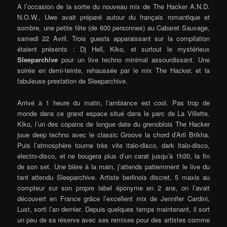
A l’occasion de la sortie du nouveau mix de
The Hacker
A.N.D.
N.O.W.
, Uwe avait préparé autour du français romantique et
sombre, une petite fête (de 600 personnes) au Cabaret Sauvage,
samedi 22 Avril. Trois guests apparaissant sur la compilation
étaient présents : Dj Hell, Kiko, et surtout le mystérieux
Sleeparchive
pour un live techno minimal assourdissant. Une
soirée en demi-teinte, rehaussée par le mix The Hacker, et la
fabuleuse prestation de Sleeparchive.
Arrivé à 1 heure du matin, l’ambiance est cool. Pas trop de
monde dans ce grand espace situé dans le parc de La Villette.
Kiko, l’un des copains de longue date du grenoblois The Hacker
joue deep techno avec le classic Groove la chord d’Aril Brikha.
Puis l’atmosphère tourne très vite italo-disco, dark italo-disco,
electro-disco, et ne bougera plus d’un carat jusqu’à 1h30, la fin
de son set. Une bière à la main, j’attends patiemment le live du
tant attendu
Sleeparchive
. Artiste berlinois discret, 5 maxis au
compteur sur son propre label éponyme en 2 ans, on l’avait
découvert en France grâce l’excellent mix de Jennifer Cardini,
Lust, sorti l’an dernier. Depuis quelques temps maintenant, il sort
un peu de sa réserve avec ses remixes pour des artistes comme