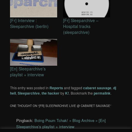
[Fr] Interview :
[Fr] Sleeparchive –
Sleeparchive (berlin)
Hospital tracks
(sleeparchive)
[En] Sleeparchive’s
playlist + interview
This entry was posted in
Reports
and tagged
cabaret sauvage
,
dj
hell
,
Sleeparchive
,
the hacker
by
K!
. Bookmark the
permalink
.
ONE THOUGHT ON “
[FR] SLEEPARCHIVE LIVE @ CABARET SAUVAGE
”
Pingback:
Boing Poum Tchak! » Blog Archive » [En]
Sleeparchive’s playlist + interview