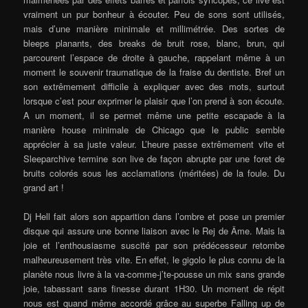
vraiment un pur bonheur à écouter. Peu de sons sont utilisés,
mais d’une manière minimale et millimétrée. Des sortes de
bleeps planants, des breaks de bruit rose, blanc, brun, qui
parcourent l’espace de droite à gauche, rappelant même à un
moment le souvenir traumatique de la fraise du dentiste. Bref un
son extrêmement difficile à expliquer avec des mots, surtout
lorsque c’est pour exprimer le plaisir que l’on prend à son écoute.
A un moment, il se permet même une petite escapade à la
manière house minimale de Chicago que le public semble
apprécier à sa juste valeur. L’heure passe extrêmement vite et
Sleeparchive termine son live de façon abrupte par une foret de
bruits colorés sous les acclamations (méritées) de la foule. Du
grand art !
Dj Hell fait alors son apparition dans l’ombre et pose un premier
disque qui assure une bonne liaison avec le Rej de Âme. Mais la
joie et l’enthousiasme suscité par son prédécesseur retombe
malheureusement très vite. En effet, le gigolo le plus connu de la
planète nous livre à la va-comme-j’te-pousse un mix sans grande
joie, tabassant sans finesse durant 1H30. Un moment de répit
nous est quand même accordé grâce au superbe Falling up de