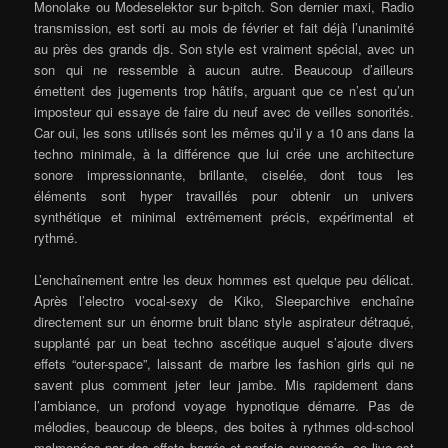
Monolake ou Modeselektor sur b-pitch. Son dernier maxi, Radio
transmission, est sorti au mois de février et fait déjà l’unanimité
au près des grands djs. Son style est vraiment spécial, avec un
son qui ne ressemble à aucun autre. Beaucoup d’ailleurs
émettent des jugements trop hâtifs, arguant que ce n’est qu’un
imposteur qui essaye de faire du neuf avec de veilles sonorités.
Car oui, les sons utilisés sont les mêmes qu’il y a 10 ans dans la
techno minimale, à la différence que lui crée une architecture
sonore impressionnante, brillante, ciselée, dont tous les
éléments sont hyper travaillés pour obtenir un univers
synthétique et minimal extrêmement précis, expérimental et
rythmé.
L’enchaînement entre les deux hommes est quelque peu délicat.
Après l’electro vocal-sexy de Kiko, Sleeparchive enchaîne
directement sur un énorme bruit blanc style aspirateur détraqué,
supplanté par un beat techno ascétique auquel s’ajoute divers
effets “outer-space”, laissant de marbre les fashion girls qui ne
savent plus comment jeter leur jambe. Mis rapidement dans
l’ambiance, un profond voyage hypnotique démarre. Pas de
mélodies, beaucoup de bleeps, des boites à rythmes old-school
malmenées par des effets barrés et parfois syncopés, ce live est