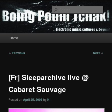
Skip
to
Sear
primary
content
Boing Poum Tchak!
Main
Home
menu
Post
←
Previous
Next
→
navigation
[Fr] Sleeparchive live @
Cabaret Sauvage
Posted on
April 25, 2006
by
K!