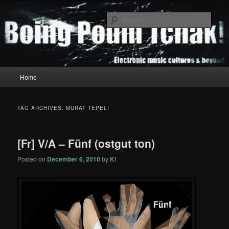
Skip
Skip
to
to
Sear
primary
secondary
content
content
Boing Poum Tchak!
Main
Home
menu
TAG ARCHIVES:
MURAT TEPELI
[Fr] V/A – Fünf (ostgut ton)
Posted on
December 6, 2010
by
K!