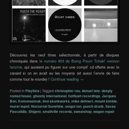
Découvrez les neuf titres sélectionnés, à partir de disques
chroniqués dans
le numéro #03 de Boing Poum Tchak! version
fanzine
, qui auraient pu figurer sur une compil’ cd offerte avec le
canard si on en avait eu les moyens (et aussi l’envie de faire
comme tout le monde) !
Continue reading
→
Posted in
Playlists
|
Tagged
christopher rau
,
danuel tate
,
deeply
rooted house
,
ghostly international
,
hotflush recordings
,
Jacques
Bon
,
Komonazmuk
,
lmd skunkworks
,
mike dehnert
,
mount kimbie
,
murat tepeli
,
Nocturnal Sunshine
,
ostgut ton
,
punch drunk
,
Savas
Pascalidis
,
Shigeto
,
smallville records
,
sweatshop
,
wagon repair