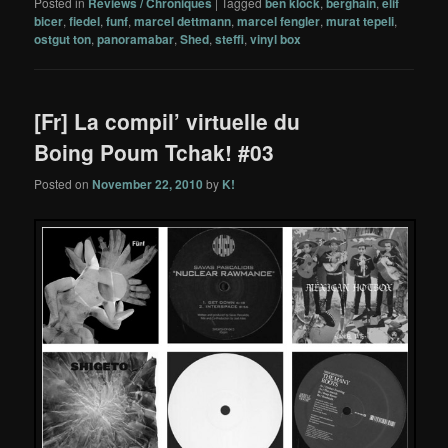
Posted in
Reviews / Chroniques
|
Tagged
ben klock
,
berghain
,
elif
bicer
,
fiedel
,
funf
,
marcel dettmann
,
marcel fengler
,
murat tepeli
,
ostgut ton
,
panoramabar
,
Shed
,
steffi
,
vinyl box
[Fr] La compil’ virtuelle du
Boing Poum Tchak! #03
Posted on
November 22, 2010
by
K!