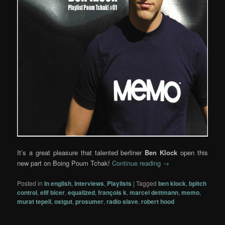
It’s a great pleasure that talented berliner
Ben Klock
open this
new part on Boing Poum Tchak!
Continue reading
→
Posted in
In english
,
Interviews
,
Playlists
|
Tagged
ben klock
,
bpitch
control
,
elif bicer
,
equalized
,
françois k
,
marcel dettmann
,
memo
,
murat tepeli
,
ostgut
,
prosumer
,
radio slave
,
robert hood