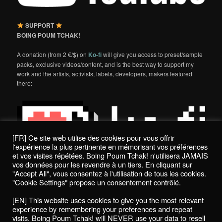
SUPPORT
BOING POUM TCHAK!
A donation (from 2 €/$) on
Ko-fi
will give you access to preset/sample
packs, exclusive videos/content, and is the best way to support my
work and the artists, activists, labels, developers, makers featured
there:
[FR] Ce site web utilise des cookies pour vous offrir
l'expérience la plus pertinente en mémorisant vos préférences
et vos visites répétées. Boing Poum Tchak! n'utilisera JAMAIS
vos données pour les revendre à un tiers. En cliquant sur
"Accept All", vous consentez à l'utilisation de tous les cookies.
"Cookie Settings" propose un consentement contrôlé.
Politique de confidentialité / Privacy Policy
[EN] This website uses cookies to give you the most relevant
Boing Poum Tchak! - 2022
experience by remembering your preferences and repeat
visits. Boing Poum Tchak! will NEVER use your data to resell