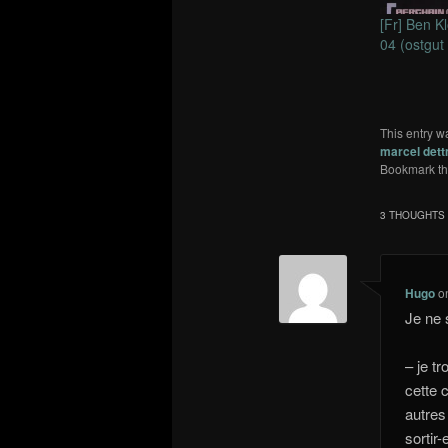
[Fr] Ben K
04 (ostgut
This entry w
marcel det
Bookmark t
3 THOUGHTS 
Hugo
o
Je ne 
– je t
cette 
autres
sortir-