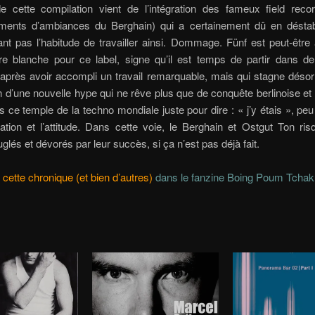
e cette compilation vient de l’intégration des fameux field recor
ements d’ambiances du Berghain) qui a certainement dû en déstabi
ant pas l’habitude de travailler ainsi. Dommage. Fünf est peut-êtr
rre blanche pour ce label, signe qu’il est temps de partir dans de
 après avoir accompli un travail remarquable, mais qui stagne dés
n d’une nouvelle hype qui ne rêve plus que de conquête berlinoise et
s ce temple de la techno mondiale juste pour dire : « j’y étais », peu
ion et l’attitude. Dans cette voie, le Berghain et Ostgut Ton ris
uglés et dévorés par leur succès, si ça n’est pas déjà fait.
cette chronique (et bien d’autres)
dans le fanzine Boing Poum Tchak