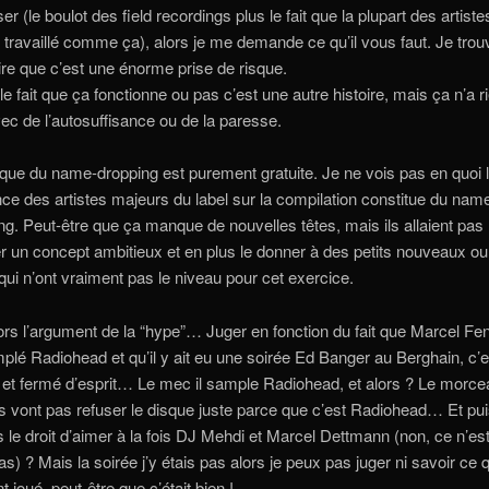
ser (le boulot des field recordings plus le fait que la plupart des artiste
 travaillé comme ça), alors je me demande ce qu’il vous faut. Je trou
ire que c’est une énorme prise de risque.
le fait que ça fonctionne ou pas c’est une autre histoire, mais ça n’a r
vec de l’autosuffisance ou de la paresse.
taque du name-dropping est purement gratuite. Je ne vois pas en quoi 
ce des artistes majeurs du label sur la compilation constitue du nam
ng. Peut-être que ça manque de nouvelles têtes, mais ils allaient pas
r un concept ambitieux et en plus le donner à des petits nouveaux ou
ui n’ont vraiment pas le niveau pour cet exercice.
lors l’argument de la “hype”… Juger en fonction du fait que Marcel Fe
mplé Radiohead et qu’il y ait eu une soirée Ed Banger au Berghain, c’e
te et fermé d’esprit… Le mec il sample Radiohead, et alors ? Le morce
 ils vont pas refuser le disque juste parce que c’est Radiohead… Et pui
s le droit d’aimer à la fois DJ Mehdi et Marcel Dettmann (non, ce n’es
s) ? Mais la soirée j’y étais pas alors je peux pas juger ni savoir ce 
t joué, peut-être que c’était bien !