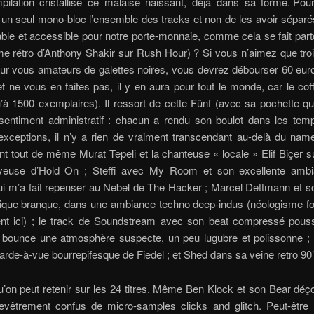
pilation cristallise ce malaise naissant, déjà dans sa forme. Pour
un seul mono-bloc l’ensemble des tracks et non de les avoir séparé
able et accessible pour notre porte-monnaie, comme cela se fait parto
rme rétro d’Anthony Shakir sur Rush Hour) ? Si vous n’aimez que trois 
our vous amateurs de galettes noires, vous devrez débourser 60 eur
et ne vous en faites pas, il y en aura pour tout le monde, car le coff
u’à 1500 exemplaires). Il ressort de cette Fünf (avec sa pochette qu
sentiment administratif : chacun a rendu son boulot dans les temp
exceptions, il n’y a rien de vraiment transcendant au-delà du name
nt tout de même Murat Tepeli et la chanteuse « locale » Elif Biçer s
yeuse d’Hold On ; Steffi avec My Room et son excellente ambi
ui m’a fait repenser au Nebel de The Hacker ; Marcel Dettmann et s
mique branque, dans une ambiance techno deep-indus (néologisme fo
ent ici) ; le track de Soundstream avec son beat compressé pous
i bounce une atmosphère suspecte, un peu lugubre et polissonne ; 
arde-à-vue bourrepifesque de Fiedel ; et Shed dans sa veine retro 90’
u’on peut retenir sur les 24 titres. Même Ben Klock et son Bear déç
evêtrement confus de micro-samples clicks and glitch. Peut-être 