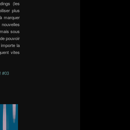
dings (les
liser plus
e à marquer
 nouvelles
ormais sous
 de pouvoir
 importe la
quent vites
! #03