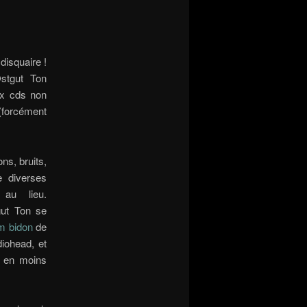
disquaire !
stgut Ton
ux cds non
 (forcément
ns, bruits,
e diverses
 au lieu.
gut Ton se
um bidon
de
iohead, et
 en moins