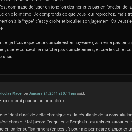
c’est dommage de juger en fonction des noms et pas en fonction de la
e en elle-même. Je comprends ce que vous leur reprochez, mais tr
ttention à la “hype” c’est y croire et brouiller son jugement. Ca veut rie
e” !
ntre, je trouve que cette compile est ennuyeuse (j’ai même pas tenu 
tié), que le concept ne marche pas complètement, et que le coffret col
p cher.
Nicolas Mader
on
January 21, 2011 at 8:11 pm
said:
Hugo, merci pour ce commentaire.
tique “dent dure” de cette chronique est la résultante de ta constatatio
nière phrase. Moi j’adore Ostgut et le Berghain, les artistes autour et t
se en parler suffisamment (en positif) pour me permettre d’apporter u