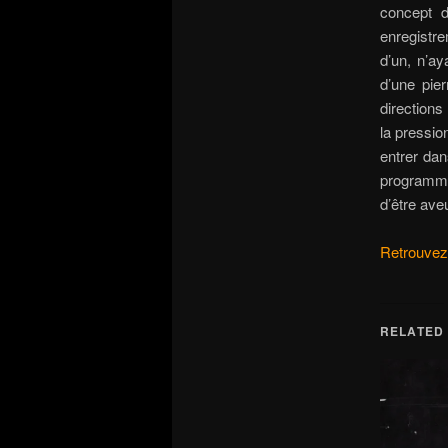
concept d
enregistr
d’un, n’ay
d’une pie
directions
la pressio
entrer dan
programmat
d’être ave
Retrouvez 
RELATED