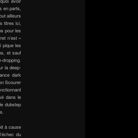
quoi avoir
s en parts,
ut ailleurs
titres ici,
os pour les
ret n’est «
i pique les
s, et sauf
-dropping.
ur la deep-
ance dark
on Scourer
nctionnant
sé dans le
le dubstep
s.
oit à cause
l’échec du