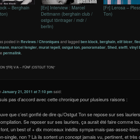
lock – Berghain
[En] Interview : Marcel
[Fr] Lerosa – Ples
 ton)
Dettmann (berghain club /
Ton)
ostgut töntrager / mdr /
berlin)
as posted in
Reviews / Chroniques
and tagged
ben klock
,
berghain
,
elif bicer
,
fie
tmann
,
marcel fengler
,
murat tepeli
,
ostgut ton
,
panoramabar
,
Shed
,
steffi
,
vinyl 
he
permalink
.
ON “
[FR] V/A – FÜNF (OSTGUT TON)
”
n
January 21, 2011 at 7:10 pm
said:
suis pas d’accord avec cette chronique pour plusieurs raisons :
rouve que c’est gonflé de dire qu’Ostgut Ton se repose sur ses laurier
compilation. Se reposer sur ses lauriers, ça aurait été faire comme to
 font, un best of + dix morceaux inédits sympa-mais-pas-assez-bien-
en-single, non ? Là ils sortent un concept jamais vu, pertinent, et très di