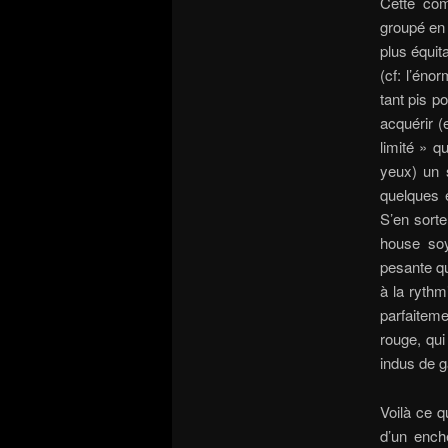
Cette com
groupé en 
plus équit
(cf: l’éno
tant pis p
acquérir (
limité » q
yeux) un 
quelques 
S’en sorte
house so
pesante q
à la ryth
parfaitem
rouge, qu
indus de g
Voilà ce q
d’un ench