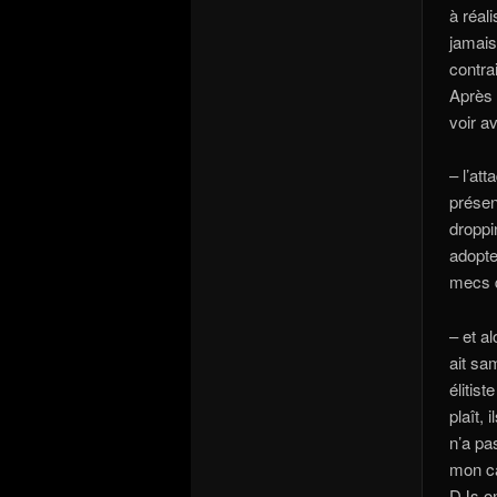
à réali
jamais
contra
Après 
voir a
– l’at
présen
droppi
adopte
mecs q
– et a
ait sa
élitis
plaît,
n’a pa
mon ca
DJs on