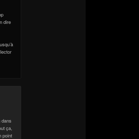
op
n dire
jusqu’à
lector
n dans
out ça,
n point