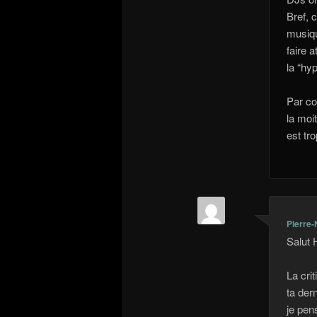
Bref, 
musiqu
faire a
la “hyp
Par co
la moi
est tro
Pierre-
Salut 
La cri
ta der
je pen