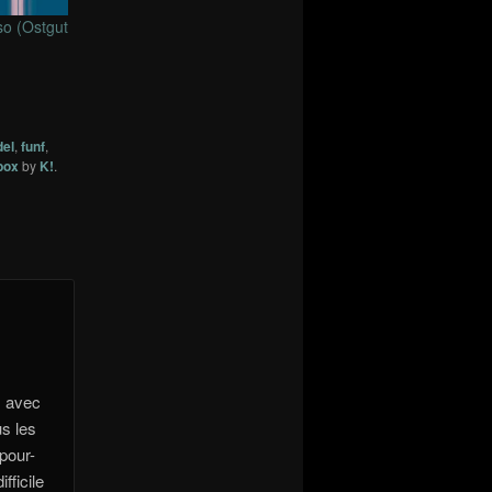
so (Ostgut
del
,
funf
,
box
by
K!
.
s avec
us les
pour-
fficile