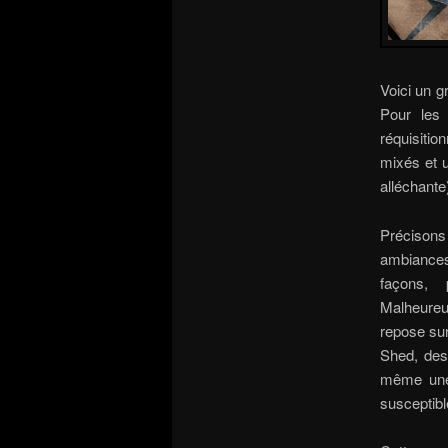
Voici un g
Pour les
réquisiti
mixés et u
alléchante
Précisons 
ambiances
façons, 
Malheureu
repose sur
Shed, des
même une
susceptibl