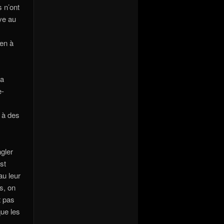
s n’ont
ve au
ien à
la
e-
 à des
ngler
st
au leur
s, on
t pas
que les