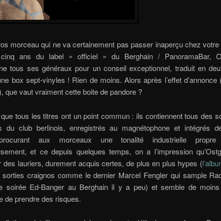
ros morceau qui ne va certainement pas passer inaperçu chez votre 
 cinq ans du label « officiel » du Berghain / PanoramaBar, O
onne tous ses généraux pour un conseil exceptionnel, traduit en de
ne box sept-vinyles ! Rien de moins. Alors après l’effet d’annonce
), que vaut vraiment cette boite de pandore ?
que tous les titres ont un point commun : ils contiennent tous des so
 du club berlinois, enregistrés au magnétophone et intégrés d
procurant aux morceaux une tonalité industrielle propre
sement, et ce depuis quelques temps, on a l’impression qu’Ost
 des lauriers, durement acquis certes, de plus en plus hypes (
l’alb
 sorties craignos comme le dernier Marcel Fengler qui sample Rad
 soirée Ed-Banger au Berghain il y a peu) et semble de moins
e de prendre des risques.