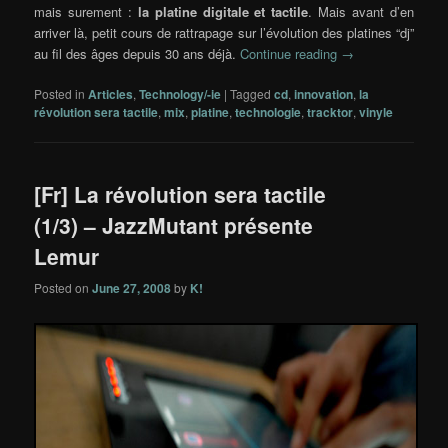
mais surement :
la platine digitale et tactile
. Mais avant d’en
arriver là, petit cours de rattrapage sur l’évolution des platines “dj”
au fil des âges depuis 30 ans déjà.
Continue reading
→
Posted in
Articles
,
Technology/-ie
|
Tagged
cd
,
innovation
,
la
révolution sera tactile
,
mix
,
platine
,
technologie
,
tracktor
,
vinyle
[Fr] La révolution sera tactile
(1/3) – JazzMutant présente
Lemur
Posted on
June 27, 2008
by
K!