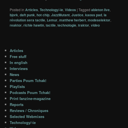
Posted in
Articles
,
Technology/-ie
,
Videos
|
Tagged
ableton live
,
bjork
,
daft punk
,
hot chip
,
JazzMutant
,
Justice
,
kaoss pad
,
la
révolution sera tactile
,
Lemur
,
matthew herbert
,
modeselektor
,
reaktor
,
richie hawtin
,
tactile
,
technologie
,
traktor
,
video
Articles
Free stuff
In english
Interviews
News
Parties Poum Tchak!
Playlists
Podcasts Poum Tchak!
Print fanzine-magazine
Reports
Reviews / Chroniques
Selected Webmixes
Technology/-ie