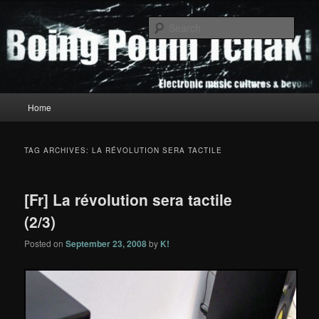
Skip
Skip
to
to
Sear
primary
secondary
content
content
Boing Poum Tchak!
Main
Home
menu
TAG ARCHIVES:
LA RÉVOLUTION SERA TACTILE
[Fr] La révolution sera tactile
(2/3)
Posted on
September 23, 2008
by
K!