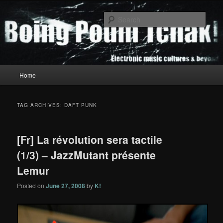
Skip
Skip
to
to
Sear
primary
secondary
content
content
Boing Poum Tchak!
Main
Home
menu
TAG ARCHIVES:
DAFT PUNK
[Fr] La révolution sera tactile
(1/3) – JazzMutant présente
Lemur
Posted on
June 27, 2008
by
K!