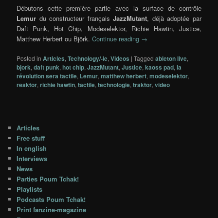
Débutons cette première partie avec la surface de contrôle
Lemur
du constructeur français
JazzMutant
, déjà adoptée par
Daft Punk, Hot Chip, Modeselektor, Richie Hawtin, Justice,
Matthew Herbert ou Björk.
Continue reading
→
Posted in
Articles
,
Technology/-ie
,
Videos
|
Tagged
ableton live
,
bjork
,
daft punk
,
hot chip
,
JazzMutant
,
Justice
,
kaoss pad
,
la
révolution sera tactile
,
Lemur
,
matthew herbert
,
modeselektor
,
reaktor
,
richie hawtin
,
tactile
,
technologie
,
traktor
,
video
Articles
Free stuff
In english
Interviews
News
Parties Poum Tchak!
Playlists
Podcasts Poum Tchak!
Print fanzine-magazine