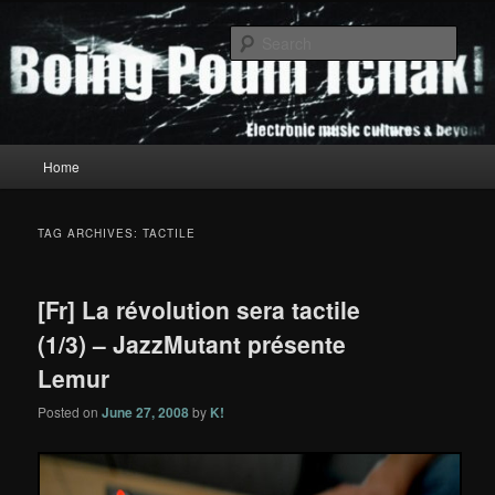
Skip
Skip
to
to
Sear
primary
secondary
content
content
Boing Poum Tchak!
Main
Home
menu
TAG ARCHIVES:
TACTILE
[Fr] La révolution sera tactile
(1/3) – JazzMutant présente
Lemur
Posted on
June 27, 2008
by
K!