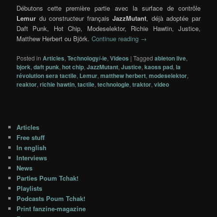
Débutons cette première partie avec la surface de contrôle
Lemur
du constructeur français
JazzMutant
, déjà adoptée par
Daft Punk, Hot Chip, Modeselektor, Richie Hawtin, Justice,
Matthew Herbert ou Björk.
Continue reading
→
Posted in
Articles
,
Technology/-ie
,
Videos
|
Tagged
ableton live
,
bjork
,
daft punk
,
hot chip
,
JazzMutant
,
Justice
,
kaoss pad
,
la
révolution sera tactile
,
Lemur
,
matthew herbert
,
modeselektor
,
reaktor
,
richie hawtin
,
tactile
,
technologie
,
traktor
,
video
Articles
Free stuff
In english
Interviews
News
Parties Poum Tchak!
Playlists
Podcasts Poum Tchak!
Print fanzine-magazine