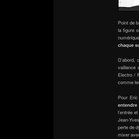
Point de b
la figure 
numériques
chaque su
D’abord, 
vaillance
Electro /
comme les 
Pour Eri
entendre 
l’entrée e
Jean-Yves 
perte de d
mixer avec