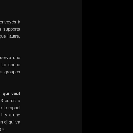
r envoyés à
es supports
ue l’autre,
bserve une
. La scène
es groupes
r qui veut
13 euros à
e le rappel
 Il y a une
n dj qui va
 ».