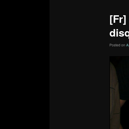
[Fr]
dis
Posted on
A