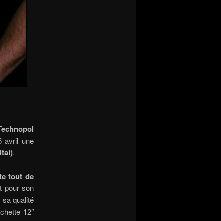
Technopol
 avril une
tal)
.
ste tout de
rt pour son
 sa qualité
ochette 12″