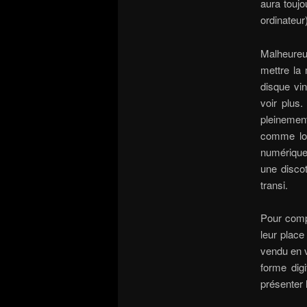
aura toujo
ordinateur)
Malheure
mettre la
disque vin
voir plus
pleinemen
comme loi
numérique
une disco
transi.
Pour comp
leur place
vendu en v
forme dig
présenter 