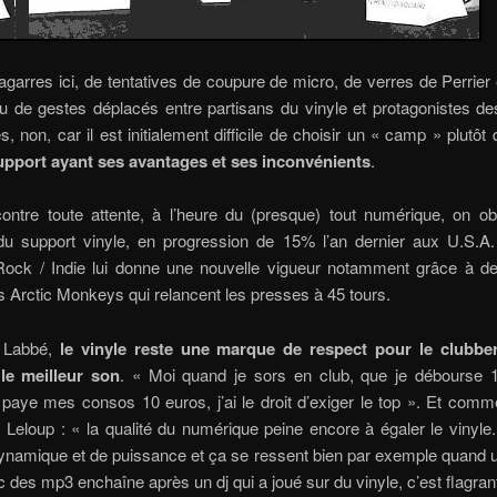
agarres ici, de tentatives de coupure de micro, de verres de Perrie
ou de gestes déplacés entre partisans du vinyle et protagonistes d
, non, car il est initialement difficile de choisir un « camp » plutôt q
pport ayant ses avantages et ses inconvénients
.
contre toute attente, à l’heure du (presque) tout numérique, on o
 du support vinyle, en progression de 15% l’an dernier aux U.S.A
 Rock / Indie lui donne une nouvelle vigueur notamment grâce à d
Arctic Monkeys qui relancent les presses à 45 tours.
c Labbé,
le vinyle reste une marque de respect pour le clubbe
le meilleur son
. « Moi quand je sors en club, que je débourse 
t paye mes consos 10 euros, j’ai le droit d’exiger le top ». Et comm
Leloup : « la qualité du numérique peine encore à égaler le vinyle.
ynamique et de puissance et ça se ressent bien par exemple quand u
 des mp3 enchaîne après un dj qui a joué sur du vinyle, c’est flagrant