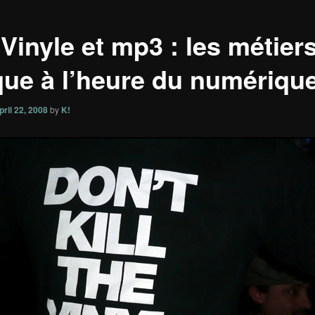
 Vinyle et mp3 : les métier
que à l’heure du numériqu
pril 22, 2008
by
K!