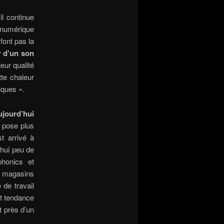
l continue
x numérique
font pas la
r d’un son
eur qualité
te chaleur
iques ».
ujourd’hui
 pose plus
t arrivé à
d’hui peu de
honics et
es magasins
 de travail
nt tendance
t près d’un