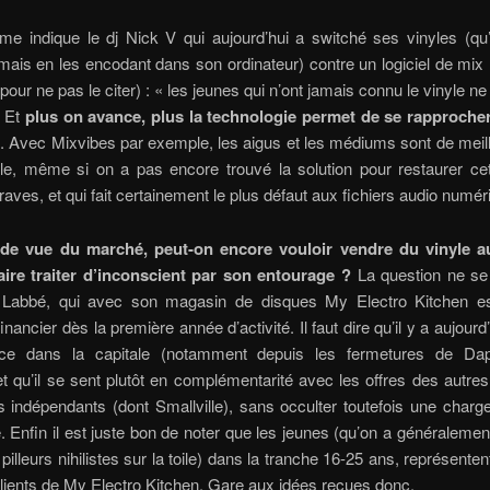
e indique le dj Nick V qui aujourd’hui a switché ses vinyles (qu’i
mais en les encodant dans son ordinateur) contre un logiciel de mi
pour ne pas le citer) : « les jeunes qui n’ont jamais connu le vinyle ne 
. Et
plus on avance, plus la technologie permet de se rapproche
é
. Avec Mixvibes par exemple, les aigus et les médiums sont de meill
yle, même si on a pas encore trouvé la solution pour restaurer cet
raves, et qui fait certainement le plus défaut aux fichiers audio numér
de vue du marché, peut-on encore vouloir vendre du vinyle a
aire traiter d’inconscient par son entourage ?
La question ne se
 Labbé, qui avec son magasin de disques My Electro Kitchen es
 financier dès la première année d’activité. Il faut dire qu’il y a aujour
nce dans la capitale (notamment depuis les fermetures de Dap
et qu’il se sent plutôt en complémentarité avec les offres des autr
 indépendants (dont Smallville), sans occulter toutefois une charge
. Enfin il est juste bon de noter que les jeunes (qu’on a généraleme
 pilleurs nihilistes sur la toile) dans la tranche 16-25 ans, représenten
clients de My Electro Kitchen. Gare aux idées reçues donc.