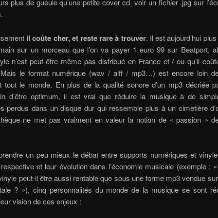
urs plus de gueule qu’une petite cover cd, voir un fichier .jpg sur l’é
.
usement
il coûte cher, et reste rare à trouver
. Il est aujourd’hui plu
 main sur un morceau que l’on va payer 1 euro 99 sur Beatport, al
yle n’est peut-être même pas distribué en France et / ou qu’il coû
. Mais le format numérique (wav / aiff / mp3…) est encore loin de 
t tout le monde. En plus de la qualité sonore d’un mp3 décriée pa
n d’être optimum, il est vrai que réduire la musique à de simple
s perdus dans un disque dur qui ressemble plus à un cimetière d’o
thèque ne met pas vraiment en valeur la notion de « passion » de
rendre un peu mieux le débat entre supports numériques et vinyle,
 respective et leur évolution dans l’économie musicale (exemple : 
inyle peut-il être aussi rentable que sous une forme mp3 vendue sur
itale ? »), cinq personnalités du monde de la musique se sont ré
leur vision de ces enjeux :