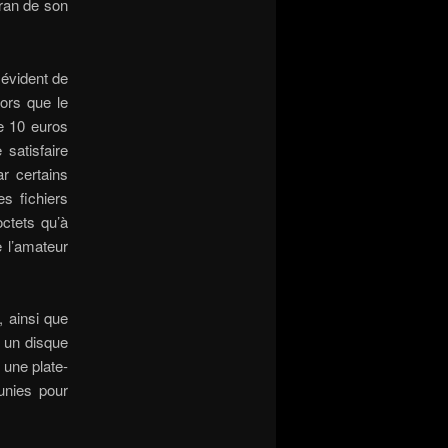
cran de son
s évident de
ors que le
te 10 euros
satisfaire
r certains
s fichiers
ctets qu’à
 l’amateur
 ainsi que
« un disque
 une plate-
unies pour