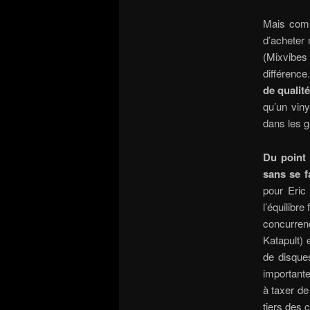
Mais comm
d’acheter 
(Mixvibes 
différence
de qualit
qu’un vin
dans les g
Du point 
sans se f
pour Eric
l’équilibre
concurre
Katapult) 
de disques
importante
à taxer de
tiers des 