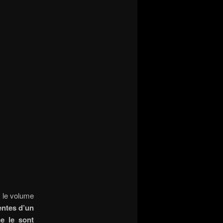
, le volume
entes d’un
e le sont