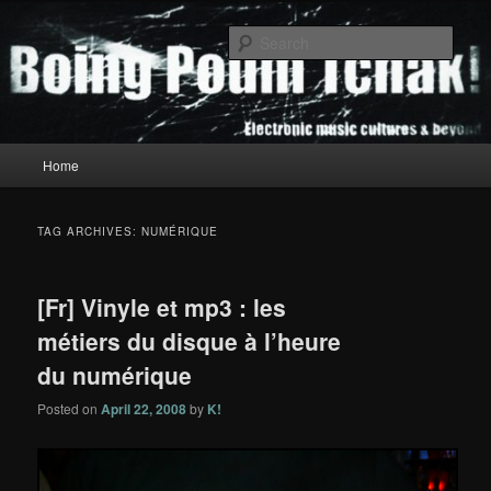
Skip
Skip
to
to
Sear
primary
secondary
content
content
Boing Poum Tchak!
Main
Home
menu
TAG ARCHIVES:
NUMÉRIQUE
[Fr] Vinyle et mp3 : les
métiers du disque à l’heure
du numérique
Posted on
April 22, 2008
by
K!