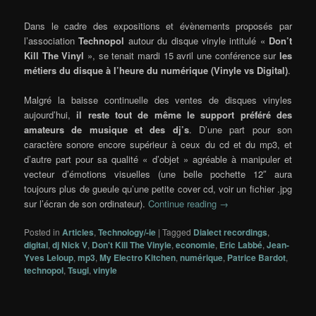
Dans le cadre des expositions et évènements proposés par
l’association
Technopol
autour du disque vinyle intitulé «
Don’t
Kill The Vinyl
», se tenait mardi 15 avril une conférence sur
les
métiers du disque à l’heure du numérique (Vinyle vs Digital)
.
Malgré la baisse continuelle des ventes de disques vinyles
aujourd’hui,
il reste tout de même le support préféré des
amateurs de musique et des dj’s
. D’une part pour son
caractère sonore encore supérieur à ceux du cd et du mp3, et
d’autre part pour sa qualité « d’objet » agréable à manipuler et
vecteur d’émotions visuelles (une belle pochette 12″ aura
toujours plus de gueule qu’une petite cover cd, voir un fichier .jpg
sur l’écran de son ordinateur).
Continue reading
→
Posted in
Articles
,
Technology/-ie
|
Tagged
Dialect recordings
,
digital
,
dj Nick V
,
Don't Kill The Vinyle
,
economie
,
Eric Labbé
,
Jean-
Yves Leloup
,
mp3
,
My Electro Kitchen
,
numérique
,
Patrice Bardot
,
technopol
,
Tsugi
,
vinyle