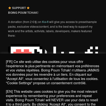
SUPPORT
BOING POUM TCHAK!
A donation (from 2 €/$) on
Ko-fi
will give you access to preset/sample
packs, exclusive videos/content, and is the best way to support my
work and the artists, activists, labels, developers, makers featured
there:
[FR] Ce site web utilise des cookies pour vous offrir
l'expérience la plus pertinente en mémorisant vos préférences
et vos visites répétées. Boing Poum Tchak! n'utilisera JAMAIS
vos données pour les revendre à un tiers. En cliquant sur
"Accept All", vous consentez à l'utilisation de tous les cookies.
"Cookie Settings" propose un consentement contrôlé.
Politique de confidentialité / Privacy Policy
[EN] This website uses cookies to give you the most relevant
Boing Poum Tchak! - 2022
experience by remembering your preferences and repeat
visits. Boing Poum Tchak! will NEVER use your data to resell
it to a third party. By clicking “Accept All”, you consent to the