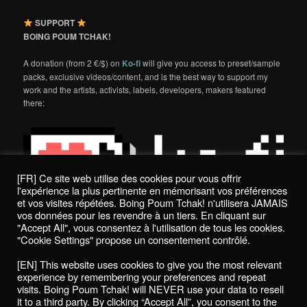
SUPPORT
BOING POUM TCHAK!
A donation (from 2 €/$) on
Ko-fi
will give you access to preset/sample
packs, exclusive videos/content, and is the best way to support my
work and the artists, activists, labels, developers, makers featured
there:
[FR] Ce site web utilise des cookies pour vous offrir
l'expérience la plus pertinente en mémorisant vos préférences
et vos visites répétées. Boing Poum Tchak! n'utilisera JAMAIS
vos données pour les revendre à un tiers. En cliquant sur
"Accept All", vous consentez à l'utilisation de tous les cookies.
"Cookie Settings" propose un consentement contrôlé.
Politique de confidentialité / Privacy Policy
[EN] This website uses cookies to give you the most relevant
Boing Poum Tchak! - 2022
experience by remembering your preferences and repeat
visits. Boing Poum Tchak! will NEVER use your data to resell
it to a third party. By clicking “Accept All”, you consent to the