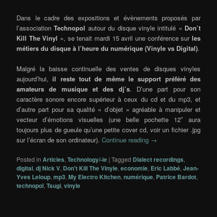
Dans le cadre des expositions et évènements proposés par
l’association
Technopol
autour du disque vinyle intitulé «
Don’t
Kill The Vinyl
», se tenait mardi 15 avril une conférence sur
les
métiers du disque à l’heure du numérique (Vinyle vs Digital)
.
Malgré la baisse continuelle des ventes de disques vinyles
aujourd’hui,
il reste tout de même le support préféré des
amateurs de musique et des dj’s
. D’une part pour son
caractère sonore encore supérieur à ceux du cd et du mp3, et
d’autre part pour sa qualité « d’objet » agréable à manipuler et
vecteur d’émotions visuelles (une belle pochette 12″ aura
toujours plus de gueule qu’une petite cover cd, voir un fichier .jpg
sur l’écran de son ordinateur).
Continue reading
→
Posted in
Articles
,
Technology/-ie
|
Tagged
Dialect recordings
,
digital
,
dj Nick V
,
Don't Kill The Vinyle
,
economie
,
Eric Labbé
,
Jean-
Yves Leloup
,
mp3
,
My Electro Kitchen
,
numérique
,
Patrice Bardot
,
technopol
,
Tsugi
,
vinyle