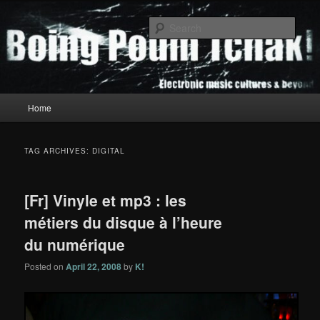
Skip
Skip
to
to
Sear
primary
secondary
content
content
Boing Poum Tchak!
Main
Home
menu
TAG ARCHIVES:
DIGITAL
[Fr] Vinyle et mp3 : les
métiers du disque à l’heure
du numérique
Posted on
April 22, 2008
by
K!