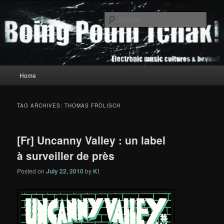
Skip
Skip
to
to
Sear
primary
secondary
content
content
Boing Poum Tchak!
Main
Home
menu
TAG ARCHIVES:
THOMAS FRÖLISCH
[Fr] Uncanny Valley : un label
à surveiller de près
Posted on
July 22, 2010
by
K!