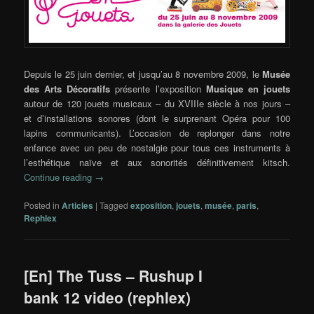
Depuis le 25 juin dernier, et jusqu’au 8 novembre 2009, le
Musée
des Arts Décoratifs
présente l’exposition
Musique en jouets
autour de 120 jouets musicaux – du XVIIIe siècle à nos jours –
et d’installations sonores (dont le surprenant Opéra pour 100
lapins communicants). L’occasion de replonger dans notre
enfance avec un peu de nostalgie pour tous ces instruments à
l’esthétique naïve et aux sonorités définitivement kitsch.
Continue reading
→
Posted in
Articles
|
Tagged
exposition
,
jouets
,
musée
,
paris
,
Rephlex
[En] The Tuss – Rushup I
bank 12 video (rephlex)