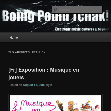
Skip
Skip
to
to
Sear
primary
secondary
content
content
Boing Poum Tchak!
Main
Home
menu
TAG ARCHIVES:
REPHLEX
[Fr] Exposition : Musique en
jouets
Posted on
August 11, 2009
by
K!