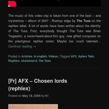
The music of this video clip is taken from one of the best – and
mysterious – album of 2007 : Rushup edge by
The Tuss
on the
rephlex label. A lot of words have been written about the identity
of The Tuss. First, everybody thought The Tuss was Brian
Tregaskin, a never-heard-about-him guy, new gifted composer on
the prestigious rephlex roster. Maybe too much talented…
Continue reading
→
Posted in
Articles
,
In english
,
Videos
|
Tagged
AFX
,
Aphex Twin
,
Rephlex
,
skateboard
,
The Tuss
[Fr] AFX – Chosen lords
(rephlex)
Posted on
May 18, 2006
by
K!