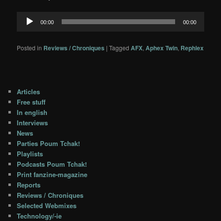
Audio
00:00
00:00
Player
Posted in
Reviews / Chroniques
|
Tagged
AFX
,
Aphex Twin
,
Rephlex
Articles
Free stuff
In english
Interviews
News
Parties Poum Tchak!
Playlists
Podcasts Poum Tchak!
Print fanzine-magazine
Reports
Reviews / Chroniques
Selected Webmixes
Technology/-ie