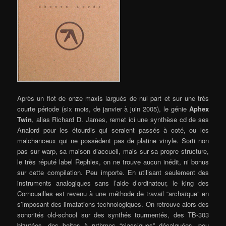
Après un flot de onze maxis largués de nul part et sur une très
courte période (six mois, de janvier à juin 2005), le génie
Aphex
Twin
, alias Richard D. James, remet ici une synthèse cd de ses
Analord pour les étourdis qui seraient passés à coté, ou les
malchanceux qui ne possèdent pas de platine vinyle. Sorti non
pas sur warp, sa maison d’accueil, mais sur sa propre structure,
le très réputé label Rephlex, on ne trouve aucun inédit, ni bonus
sur cette compilation. Peu importe. En utilisant seulement des
instruments analogiques sans l’aide d’ordinateur, le king des
Cornouailles est revenu à une méthode de travail “archaïque” en
s’imposant des limatations technologiques. On retrouve alors des
sonorités old-school sur des synthés tourmentés, des TB-303
bizutées, des boites à rythmes “classiques” décalquées, peu