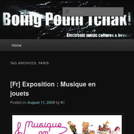
Skip
Skip
to
to
Sear
primary
secondary
content
content
Boing Poum Tchak!
Main
Home
menu
TAG ARCHIVES:
PARIS
[Fr] Exposition : Musique en
jouets
Posted on
August 11, 2009
by
K!