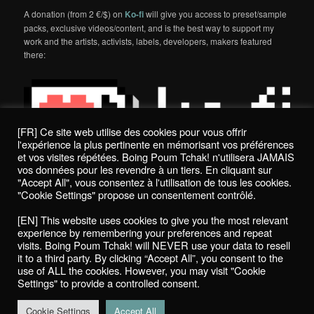
A donation (from 2 €/$) on
Ko-fi
will give you access to preset/sample
packs, exclusive videos/content, and is the best way to support my
work and the artists, activists, labels, developers, makers featured
there:
[FR] Ce site web utilise des cookies pour vous offrir
l'expérience la plus pertinente en mémorisant vos préférences
et vos visites répétées. Boing Poum Tchak! n'utilisera JAMAIS
vos données pour les revendre à un tiers. En cliquant sur
"Accept All", vous consentez à l'utilisation de tous les cookies.
"Cookie Settings" propose un consentement contrôlé.
Politique de confidentialité / Privacy Policy
[EN] This website uses cookies to give you the most relevant
Boing Poum Tchak! - 2022
experience by remembering your preferences and repeat
visits. Boing Poum Tchak! will NEVER use your data to resell
it to a third party. By clicking “Accept All”, you consent to the
use of ALL the cookies. However, you may visit "Cookie
Settings" to provide a controlled consent.
Proudly powered by WordPress
Cookie Settings
Accept All