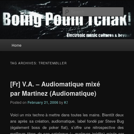
Skip
Skip
to
to
Sear
primary
secondary
content
content
Boing Poum Tchak!
Main
Home
menu
TAG ARCHIVES:
TRENTEMØLLER
[Fr] V.A. – Audiomatique mixé
par Martinez (Audiomatique)
Posted on
February 21, 2006
by
K!
Voici un mix techno à mettre dans toutes les mains. Bientôt deux
ans après sa création, audiomatique, label fondé par Steve Bug
(également boss de poker flat), s’offre une rétrospective des
meilleurs titres de son catalogue (+ quelques inédits) mixés par