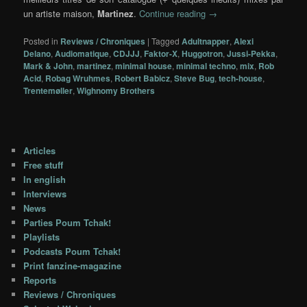
un artiste maison,
Martinez
.
Continue reading
→
Posted in
Reviews / Chroniques
|
Tagged
Adultnapper
,
Alexi
Delano
,
Audiomatique
,
CDJJJ
,
Faktor-X
,
Huggotron
,
Jussi-Pekka
,
Mark & John
,
martinez
,
minimal house
,
minimal techno
,
mix
,
Rob
Acid
,
Robag Wruhmes
,
Robert Babicz
,
Steve Bug
,
tech-house
,
Trentemøller
,
Wighnomy Brothers
Articles
Free stuff
In english
Interviews
News
Parties Poum Tchak!
Playlists
Podcasts Poum Tchak!
Print fanzine-magazine
Reports
Reviews / Chroniques