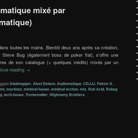
omatique mixé par
matique)
dans toutes les mains. Bientôt deux ans après sa création,
r Steve Bug (également boss de poker flat), s’offre une
itres de son catalogue (+ quelques inédits) mixés par un
inue reading
→
agged
Adultnapper
,
Alexi Delano
,
Audiomatique
,
CDJJJ
,
Faktor-X
,
ohn
,
martinez
,
minimal house
,
minimal techno
,
mix
,
Rob Acid
,
Robag
ug
,
tech-house
,
Trentemøller
,
Wighnomy Brothers