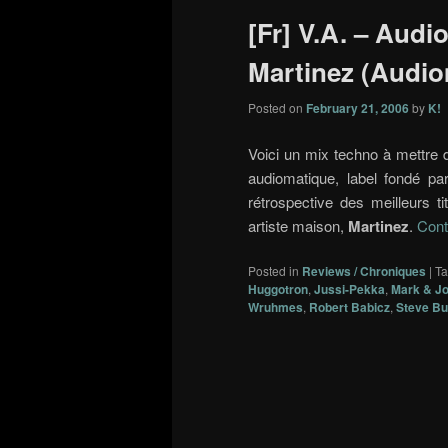
[Fr] V.A. – Audi
Martinez (Audio
Posted on
February 21, 2006
by
K!
Voici un mix techno à mettre 
audiomatique, label fondé pa
rétrospective des meilleurs t
artiste maison,
Martinez
.
Cont
Posted in
Reviews / Chroniques
|
T
Huggotron
,
Jussi-Pekka
,
Mark & J
Wruhmes
,
Robert Babicz
,
Steve B