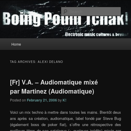
Skip
Skip
to
to
Sear
primary
secondary
content
content
Boing Poum Tchak!
Main
Home
menu
TAG ARCHIVES:
ALEXI DELANO
[Fr] V.A. – Audiomatique mixé
par Martinez (Audiomatique)
Posted on
February 21, 2006
by
K!
Voici un mix techno à mettre dans toutes les mains. Bientôt deux
ans après sa création, audiomatique, label fondé par Steve Bug
(également boss de poker flat), s’offre une rétrospective des
meilleurs titres de son catalogue (+ quelques inédits) mixés par