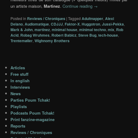
un artiste maison,
Martinez
.
Continue reading
→
Posted in
Reviews / Chroniques
|
Tagged
Adultnapper
,
Alexi
Delano
,
Audiomatique
,
CDJJJ
,
Faktor-X
,
Huggotron
,
Jussi-Pekka
,
Mark & John
,
martinez
,
minimal house
,
minimal techno
,
mix
,
Rob
Acid
,
Robag Wruhmes
,
Robert Babicz
,
Steve Bug
,
tech-house
,
Trentemøller
,
Wighnomy Brothers
Articles
Free stuff
In english
Interviews
News
Parties Poum Tchak!
Playlists
Podcasts Poum Tchak!
Print fanzine-magazine
Reports
Reviews / Chroniques