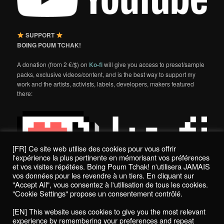
SUPPORT
BOING POUM TCHAK!
A donation (from 2 €/$) on
Ko-fi
will give you access to preset/sample
packs, exclusive videos/content, and is the best way to support my
work and the artists, activists, labels, developers, makers featured
there:
[FR] Ce site web utilise des cookies pour vous offrir
l'expérience la plus pertinente en mémorisant vos préférences
et vos visites répétées. Boing Poum Tchak! n'utilisera JAMAIS
vos données pour les revendre à un tiers. En cliquant sur
"Accept All", vous consentez à l'utilisation de tous les cookies.
"Cookie Settings" propose un consentement contrôlé.
Politique de confidentialité / Privacy Policy
[EN] This website uses cookies to give you the most relevant
Boing Poum Tchak! - 2022
experience by remembering your preferences and repeat