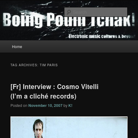
Skip
Skip
to
to
Sear
primary
secondary
content
content
Boing Poum Tchak!
Main
Home
menu
TAG ARCHIVES:
TIM PARIS
[Fr] Interview : Cosmo Vitelli
(I’m a cliché records)
Posted on
November 10, 2007
by
K!