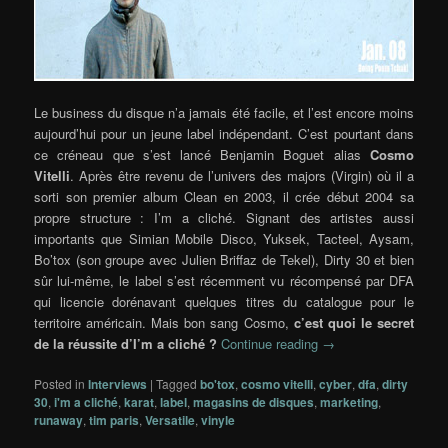
Le business du disque n’a jamais été facile, et l’est encore moins
aujourd’hui pour un jeune label indépendant. C’est pourtant dans
ce créneau que s’est lancé Benjamin Boguet alias
Cosmo
Vitelli
. Après être revenu de l’univers des majors (Virgin) où il a
sorti son premier album Clean en 2003, il crée début 2004 sa
propre structure : I’m a cliché. Signant des artistes aussi
importants que Simian Mobile Disco, Yuksek, Tacteel, Aysam,
Bo’tox (son groupe avec Julien Briffaz de Tekel), Dirty 30 et bien
sûr lui-même, le label s’est récemment vu récompensé par DFA
qui licencie dorénavant quelques titres du catalogue pour le
territoire américain. Mais bon sang Cosmo,
c’est quoi le secret
de la réussite d’I’m a cliché ?
Continue reading
→
Posted in
Interviews
|
Tagged
bo'tox
,
cosmo vitelli
,
cyber
,
dfa
,
dirty
30
,
i'm a cliché
,
karat
,
label
,
magasins de disques
,
marketing
,
runaway
,
tim paris
,
Versatile
,
vinyle